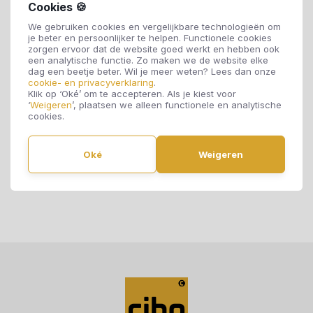
Downloads
Cookies 🍪
We gebruiken cookies en vergelijkbare technologieën om
Sitemap
je beter en persoonlijker te helpen. Functionele cookies
zorgen ervoor dat de website goed werkt en hebben ook
een analytische functie. Zo maken we de website elke
Algemene Voorwaarden
dag een beetje beter. Wil je meer weten? Lees dan onze
cookie- en privacyverklaring
.
Klik op ‘Oké’ om te accepteren. Als je kiest voor
Privacy Policy
‘
Weigeren
’, plaatsen we alleen functionele en analytische
cookies.
Disclaimer
Oké
Weigeren