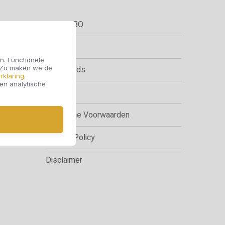
#YESCIBO
Contact
n. Functionele
. Zo maken we de
Downloads
rklaring
.
 en analytische
Sitemap
Algemene Voorwaarden
Privacy Policy
Disclaimer