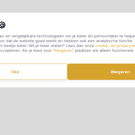
🍪
s en vergelijkbare technologieën om je beter en persoonlijker te helpe
oor dat de website goed werkt en hebben ook een analytische functie
n beetje beter. Wil je meer weten? Lees dan onze
cookie- en privacyve
ccepteren. Als je kiest voor ‘
Weigeren
’, plaatsen we alleen functionele
Oké
Weigeren