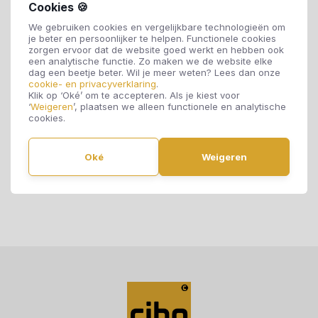
Downloads
Cookies 🍪
We gebruiken cookies en vergelijkbare technologieën om
Sitemap
je beter en persoonlijker te helpen. Functionele cookies
zorgen ervoor dat de website goed werkt en hebben ook
een analytische functie. Zo maken we de website elke
Algemene Voorwaarden
dag een beetje beter. Wil je meer weten? Lees dan onze
cookie- en privacyverklaring
.
Klik op ‘Oké’ om te accepteren. Als je kiest voor
Privacy Policy
‘
Weigeren
’, plaatsen we alleen functionele en analytische
cookies.
Disclaimer
Oké
Weigeren