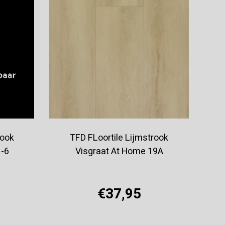
rook
TFD FLoortile Lijmstrook
1-6
Visgraat At Home 19A
€37,95