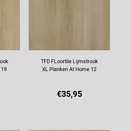
rook
TFD FLoortile Lijmstrook
 19
XL Planken At Home 12
€35,95
Offerte aanvragen