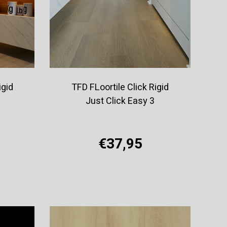
igid
TFD FLoortile Click Rigid
Just Click Easy 3
€37,95
Offerte aanvragen