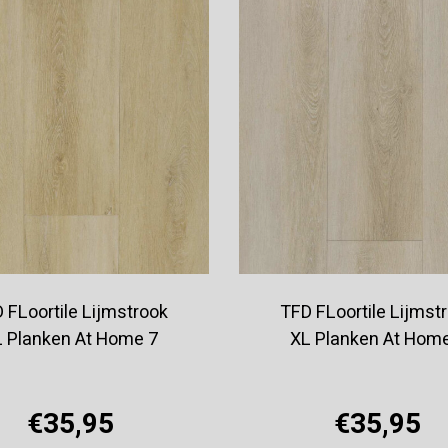
 FLoortile Lijmstrook
TFD FLoortile Lijmst
 Planken At Home 7
XL Planken At Hom
€35,95
€35,95