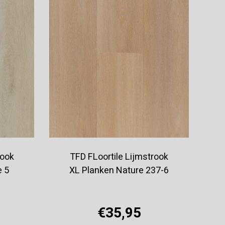
rook
TFD FLoortile Lijmstrook
e 5
XL Planken Nature 237-6
€35,95