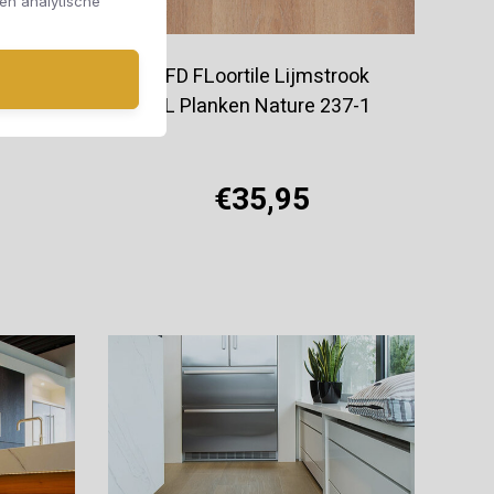
 en analytische
rook
TFD FLoortile Lijmstrook
81-1
XL Planken Nature 237-1
€35,95
Offerte aanvragen