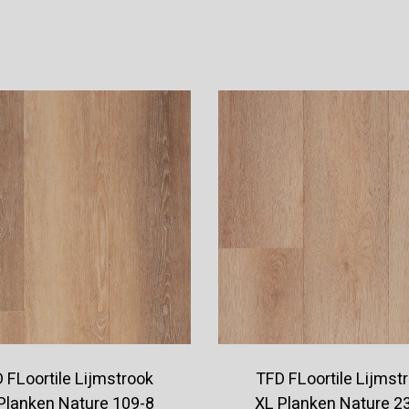
Offerte aanvragen
Offerte aanvragen
 FLoortile Lijmstrook
TFD FLoortile Lijmst
Planken Nature 109-8
XL Planken Nature 2