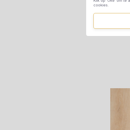
Klik op ‘Oké’ om te a
cookies.
TFD
XL