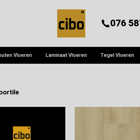
076 58
outen Vloeren
Laminaat Vloeren
Tegel Vloeren
oortile