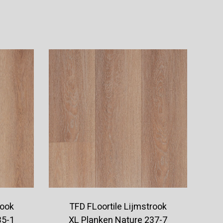
Offerte aanvragen
rook
TFD FLoortile Lijmstrook
35-1
XL Planken Nature 237-7