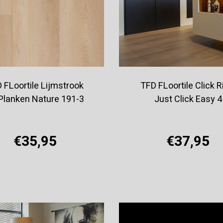
 FLoortile Lijmstrook
TFD FLoortile Click R
Planken Nature 191-3
Just Click Easy 4
€35,95
€37,95
Offerte aanvragen
Offerte aanvragen