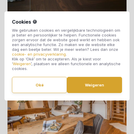
Cookies 🍪
Visgraat PS 500 Eik Harmonisch Gerookt 9018
We gebruiken cookies en vergelijkbare technologieën om
je beter en persoonlijker te helpen. Functionele cookies
zorgen ervoor dat de website goed werkt en hebben ook
een analytische functie. Zo maken we de website elke
dag een beetje beter. Wil je meer weten? Lees dan onze
cookie- en privacyverklaring
.
Klik op ‘Oké’ om te accepteren. Als je kiest voor
‘
Weigeren
’, plaatsen we alleen functionele en analytische
cookies.
Oké
Weigeren