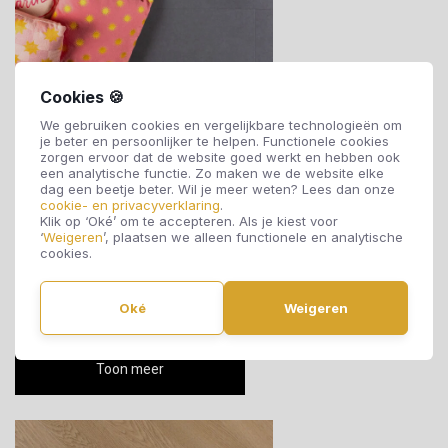
Cookies 🍪
We gebruiken cookies en vergelijkbare technologieën om
Nieuwe Oogst Flinke Tegel
je beter en persoonlijker te helpen. Functionele cookies
zorgen ervoor dat de website goed werkt en hebben ook
een analytische functie. Zo maken we de website elke
De Douwes Dekker Nieuwe Oogst Flinke Tegel bestaat uit
dag een beetje beter. Wil je meer weten? Lees dan onze
cookie- en privacyverklaring
.
royale PVC tegels met een moderne, rustige steenlook.
Klik op ‘Oké’ om te accepteren. Als je kiest voor
‘
Weigeren
’, plaatsen we alleen functionele en analytische
Verkrijgbaar als lijmstrook én als clickvariant met geïntegreerde
cookies.
ondervloer. Het grote tegelmaat zorgt voor een strakke
uitstraling.
Oké
Weigeren
Toon meer