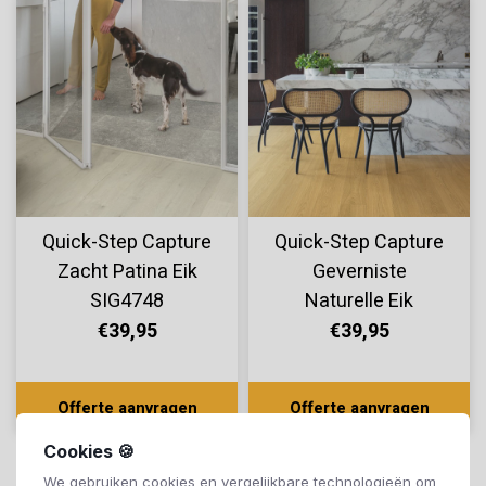
Quick-Step Capture
Quick-Step Capture
Zacht Patina Eik
Geverniste
SIG4748
Naturelle Eik
SIG4749
€39,95
€39,95
Offerte aanvragen
Offerte aanvragen
Cookies 🍪
We gebruiken cookies en vergelijkbare technologieën om