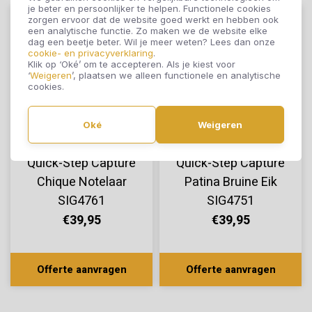
je beter en persoonlijker te helpen. Functionele cookies
zorgen ervoor dat de website goed werkt en hebben ook
een analytische functie. Zo maken we de website elke
dag een beetje beter. Wil je meer weten? Lees dan onze
cookie- en privacyverklaring
.
Klik op ‘Oké’ om te accepteren. Als je kiest voor
‘
Weigeren
’, plaatsen we alleen functionele en analytische
cookies.
Oké
Weigeren
Quick-Step Capture
Quick-Step Capture
Chique Notelaar
Patina Bruine Eik
SIG4761
SIG4751
€39,95
€39,95
Offerte aanvragen
Offerte aanvragen