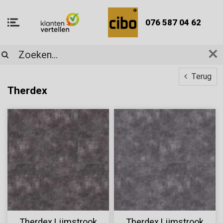
076 587 04 62
Terug
Therdex
Therdex Lijmstrook
Therdex Lijmstrook