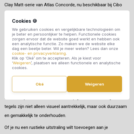
Clay Matt-serie van Atlas Concorde, nu beschikbaar bij Cibo
Vloeren. Deze indrukwekkende tegelcollectie combineert de
Cookies 🍪
natuurlijke uitstraling van steen met een matte afwerking,
We gebruiken cookies en vergelijkbare technologieën om
waardoor een tijdloze en verfijnde esthetiek ontstaat.
je beter en persoonlijker te helpen. Functionele cookies
zorgen ervoor dat de website goed werkt en hebben ook
De Boost Stone Clay Matt-tegels onderscheiden zich door hun
een analytische functie. Zo maken we de website elke
dag een beetje beter. Wil je meer weten? Lees dan onze
kenmerkende kleurenpalet en textuur, die de warmte en
cookie- en privacyverklaring
.
Klik op ‘Oké’ om te accepteren. Als je kiest voor
authentieke charme van natuurlijke klei weerspiegelen. De matte
‘
Weigeren
’, plaatsen we alleen functionele en analytische
cookies.
afwerking voegt een eigentijdse touch toe, waardoor deze
tegels perfect zijn voor diverse interieurstijlen. Atlas Concorde
Oké
Weigeren
staat bekend om zijn toewijding aan kwaliteit, en de Boost
Stone Clay Matt-serie vormt daarop geen uitzondering. Deze
tegels zijn niet alleen visueel aantrekkelijk, maar ook duurzaam
en gemakkelijk te onderhouden.
Of je nu een rustieke uitstraling wilt toevoegen aan je