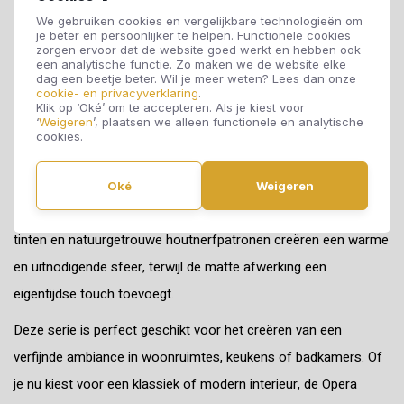
Geniet van de warme en luxueuze uitstraling van de Opera
We gebruiken cookies en vergelijkbare technologieën om
je beter en persoonlijker te helpen. Functionele cookies
Walnut-serie van Cerdomus, nu beschikbaar bij Cibo Vloeren.
zorgen ervoor dat de website goed werkt en hebben ook
een analytische functie. Zo maken we de website elke
Deze betoverende tegelcollectie is een meesterwerk in Italiaans
dag een beetje beter. Wil je meer weten? Lees dan onze
cookie- en privacyverklaring
.
design en vakmanschap, waardoor een tijdloze elegantie wordt
Klik op ‘Oké’ om te accepteren. Als je kiest voor
toegevoegd aan elke ruimte.
‘
Weigeren
’, plaatsen we alleen functionele en analytische
cookies.
De Opera Walnut-tegels van Cerdomus combineren de
prachtige uitstraling van echt walnoothout met de
Oké
Weigeren
duurzaamheid en veelzijdigheid van keramiek. De rijke bruine
tinten en natuurgetrouwe houtnerfpatronen creëren een warme
en uitnodigende sfeer, terwijl de matte afwerking een
eigentijdse touch toevoegt.
Deze serie is perfect geschikt voor het creëren van een
verfijnde ambiance in woonruimtes, keukens of badkamers. Of
je nu kiest voor een klassiek of modern interieur, de Opera