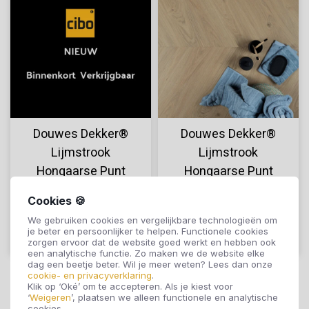
Douwes Dekker®
Douwes Dekker®
Lijmstrook
Lijmstrook
Hongaarse Punt
Hongaarse Punt
Ambitieus Ultra Mat
Ambitieus Panna
€49,95
€49,95
Cookies 🍪
Spekkoek 10523
Cotta 07811
We gebruiken cookies en vergelijkbare technologieën om
je beter en persoonlijker te helpen. Functionele cookies
Offerte aanvragen
Offerte aanvragen
zorgen ervoor dat de website goed werkt en hebben ook
een analytische functie. Zo maken we de website elke
dag een beetje beter. Wil je meer weten? Lees dan onze
cookie- en privacyverklaring
.
Klik op ‘Oké’ om te accepteren. Als je kiest voor
‘
Weigeren
’, plaatsen we alleen functionele en analytische
cookies.