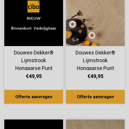
Douwes Dekker®
Douwes Dekker®
Lijmstrook
Lijmstrook
Hongaarse Punt
Hongaarse Punt
Ambitieus Ultra Mat
Ambitieus Creme
€49,95
€49,95
Boterkoek 10522
Brulee 07809
Offerte aanvragen
Offerte aanvragen