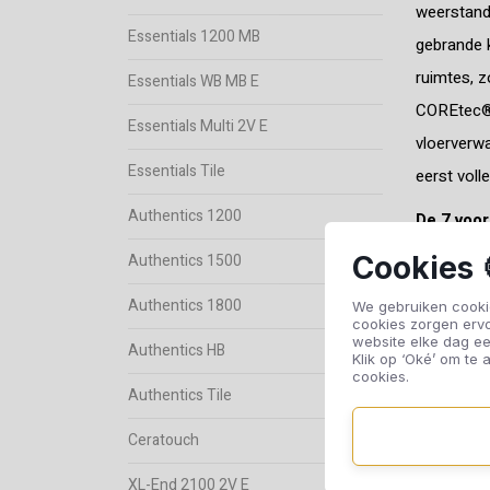
weerstand,
Essentials 1200 MB
gebrande k
ruimtes, z
Essentials WB MB E
COREtec® 
Essentials Multi 2V E
vloerverwa
Essentials Tile
eerst voll
Authentics 1200
De 7 voo
Cookies 
Authentics 1500
Extr
Eenv
Authentics 1800
We gebruiken cookie
cookies zorgen erv
Geen
website elke dag ee
Authentics HB
Klik op ‘Oké’ om te a
Dire
cookies.
100
Authentics Tile
Hog
Ceratouch
Ako
XL-End 2100 2V E