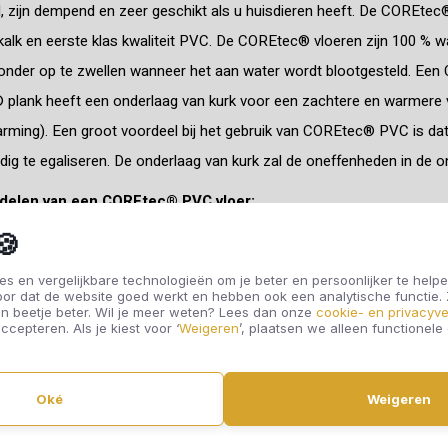
 zijn dempend en zeer geschikt als u huisdieren heeft. De COREtec
alk en eerste klas kwaliteit PVC. De COREtec® vloeren zijn 100 % w
onder op te zwellen wanneer het aan water wordt blootgesteld. Een C
plank heeft een onderlaag van kurk voor een zachtere en warmere v
rming). Een groot voordeel bij het gebruik van COREtec® PVC is dat
edig te egaliseren. De onderlaag van kurk zal de oneffenheden in de o
rdelen van een COREtec® PVC vloer:
🍪
eem Stabiel
oudig te reinigen
s en vergelijkbare technologieën om je beter en persoonlijker te helpe
oor dat de website goed werkt en hebben ook een analytische functie
 egale ondervloer noodzakelijk
n beetje beter. Wil je meer weten? Lees dan onze
cookie- en privacyve
ccepteren. Als je kiest voor ‘
Weigeren
’, plaatsen we alleen functionele
ct te plaatsen op de bestaande vloer
% watervast
e krasweerstand
Oké
Weigeren
estische demping