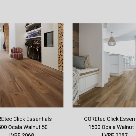
Offerte aanvragen
Offerte aanvragen
Etec Click Essentials
COREtec Click Essent
500 Ocala Walnut 50
1500 Ocala Walnut 
LVRE 2068
LVRE 2087