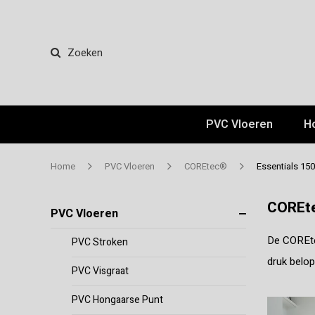
Zoeken
PVC Vloeren
H
Home
PVC Vloeren
COREtec®
Essentials 150
COREte
PVC Vloeren
De COREtec
PVC Stroken
druk belop
PVC Visgraat
PVC Hongaarse Punt