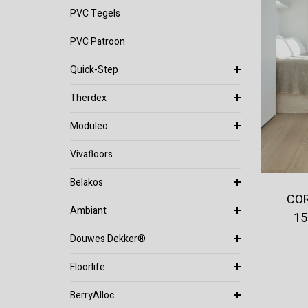
PVC Tegels
PVC Patroon
Quick-Step
Therdex
Moduleo
Vivafloors
Belakos
COR
Ambiant
15
Douwes Dekker®
Floorlife
BerryAlloc