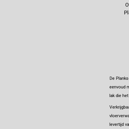
O
P
De Planks-
eenvoud m
lak die het
Verkrijgba
vloerverw
levertijd 