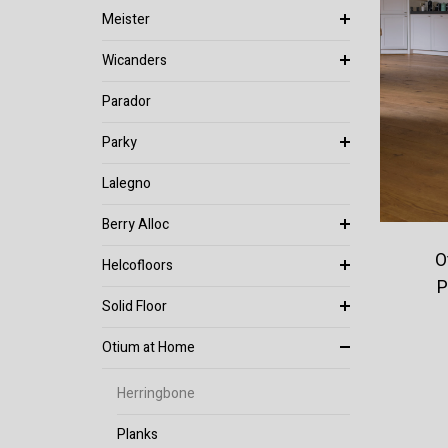
Meister
Wicanders
Parador
Parky
Lalegno
Berry Alloc
O
Helcofloors
P
Solid Floor
Otium at Home
Herringbone
Planks