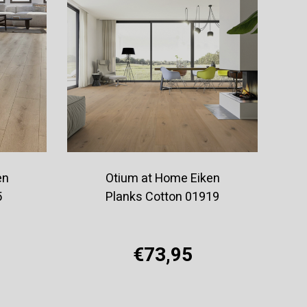
en
Otium at Home Eiken
5
Planks Cotton 01919
€73,95
Offerte aanvragen