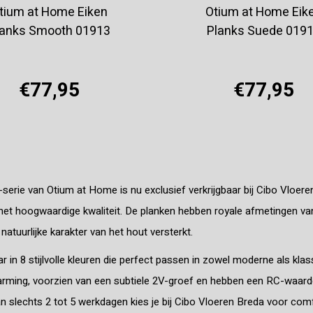
tium at Home Eiken
Otium at Home Eik
lanks Smooth 01913
Planks Suede 019
€77,95
€77,95
Offerte aanvragen
Offerte aanvragen
serie van Otium at Home is nu exclusief verkrijgbaar bij Cibo Vloer
et hoogwaardige kwaliteit. De planken hebben royale afmetingen va
 natuurlijke karakter van het hout versterkt.
ar in 8 stijlvolle kleuren die perfect passen in zowel moderne als klas
arming, voorzien van een subtiele 2V-groef en hebben een RC-waarde
van slechts 2 tot 5 werkdagen kies je bij Cibo Vloeren Breda voor comf