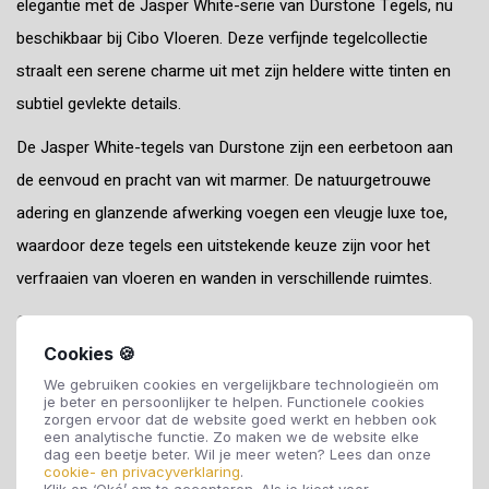
elegantie met de Jasper White-serie van Durstone Tegels, nu
beschikbaar bij Cibo Vloeren. Deze verfijnde tegelcollectie
straalt een serene charme uit met zijn heldere witte tinten en
subtiel gevlekte details.
De Jasper White-tegels van Durstone zijn een eerbetoon aan
de eenvoud en pracht van wit marmer. De natuurgetrouwe
adering en glanzende afwerking voegen een vleugje luxe toe,
waardoor deze tegels een uitstekende keuze zijn voor het
verfraaien van vloeren en wanden in verschillende ruimtes.
Of je nu een klassieke uitstraling zoekt of een eigentijdse sfeer
Cookies 🍪
wilt creëren, de veelzijdigheid van de Jasper White-serie maakt
We gebruiken cookies en vergelijkbare technologieën om
het mogelijk om een tijdloze esthetiek toe te voegen aan jouw
je beter en persoonlijker te helpen. Functionele cookies
interieur. Deze tegels brengen een rustgevende en elegante
zorgen ervoor dat de website goed werkt en hebben ook
een analytische functie. Zo maken we de website elke
ambiance, of het nu gaat om woonruimtes, keukens, of
dag een beetje beter. Wil je meer weten? Lees dan onze
cookie- en privacyverklaring
.
badkamers.
Klik op ‘Oké’ om te accepteren. Als je kiest voor