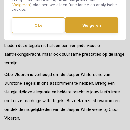
‘
Weigeren
’, plaatsen we alleen functionele en analytische
cookies.
Durstone Tegels staat bekend om de toewijding aan
duurzaamheid en kwaliteit, en de Jasper White-tegels
Oké
Weigeren
weerspiegelen deze kernwaarden. Vervaardigd met
geavanceerde technologieën en hoogwaardige materialen,
bieden deze tegels niet alleen een verfijnde visuele
aantrekkingskracht, maar ook duurzame prestaties op de lange
termijn.
Cibo Vloeren is verheugd om de Jasper White-serie van
Durstone Tegels in ons assortiment te hebben. Breng een
vleugje tijdloze elegantie en heldere pracht in jouw leefruimte
met deze prachtige witte tegels. Bezoek onze showroom en
ontdek de mogelijkheden van de Jasper White-serie bij Cibo
Vloeren.