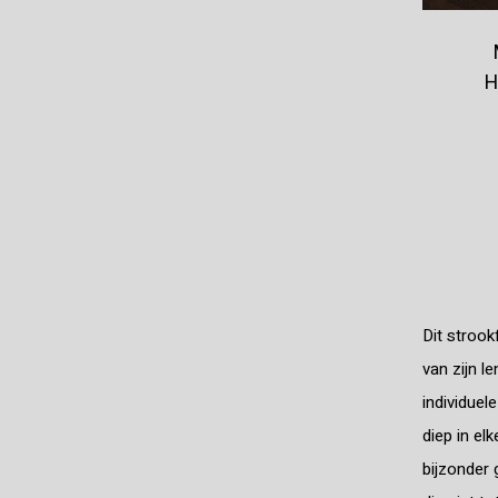
H
Dit strook
van zijn l
individuel
diep in el
bijzonder 