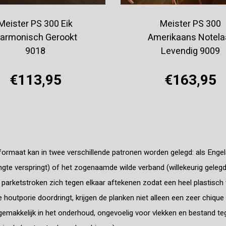
Meister PS 300 Eik
Meister PS 300
armonisch Gerookt
Amerikaans Notela
9018
Levendig 9009
€113,95
€163,95
Offerte aanvragen
Offerte aanvragen
formaat kan in twee verschillende patronen worden gelegd: als Engel
engte verspringt) of het zogenaamde wilde verband (willekeurig gel
e parketstroken zich tegen elkaar aftekenen zodat een heel plastisch 
ke houtporie doordringt, krijgen de planken niet alleen een zeer chique
gemakkelijk in het onderhoud, ongevoelig voor vlekken en bestand te