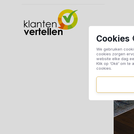
Cookies 
We gebruiken cookie
cookies zorgen erv
website elke dag ee
Klik op ‘Oké’ om te a
cookies.