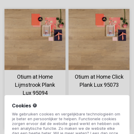
Otium at Home
Otium at Home Click
Lijmstrook Plank
Plank Lux 95073
Lux 95094
€34,95
€36,95
Cookies 🍪
We gebruiken cookies en vergelijkbare technologieën om
je beter en persoonlijker te helpen. Functionele cookies
Offerte aanvragen
Offerte aanvragen
zorgen ervoor dat de website goed werkt en hebben ook
een analytische functie. Zo maken we de website elke
dag een beetje beter. Wil je meer weten? Lees dan onze