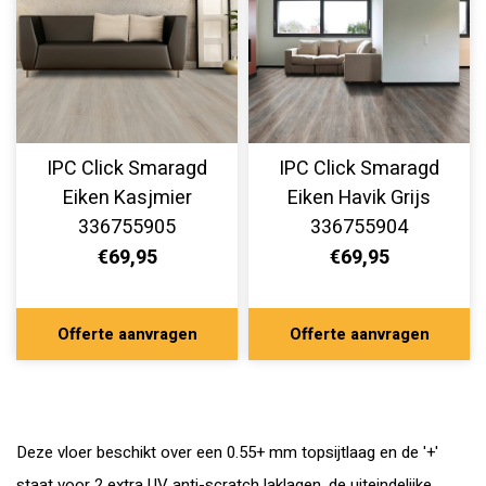
IPC Click Smaragd
IPC Click Smaragd
Eiken Kasjmier
Eiken Havik Grijs
336755905
336755904
€69,95
€69,95
Offerte aanvragen
Offerte aanvragen
Deze vloer beschikt over een 0.55+ mm topsijtlaag en de '+'
staat voor 2 extra UV anti-scratch laklagen, de uiteindelijke