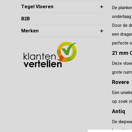
Tegel Vloeren
De planken
onderlaag 
B2B
Door de dr
Merken
een drager
perfecte st
21 mm C
Deze vloer
grote ruimt
Rovere
Een unieke
op zoek zi
Antiq
De diepwa
brengt een