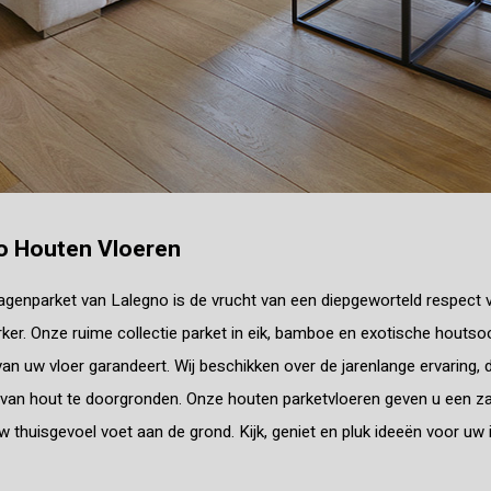
o Houten Vloeren
genparket van Lalegno is de vrucht van een diepgeworteld respect v
er. Onze ruime collectie parket in eik, bamboe en exotische houts
t van uw vloer garandeert. Wij beschikken over de jarenlange ervaring
an hout te doorgronden. Onze houten parketvloeren geven u een zal
uw thuisgevoel voet aan de grond. Kijk, geniet en pluk ideeën voor uw i