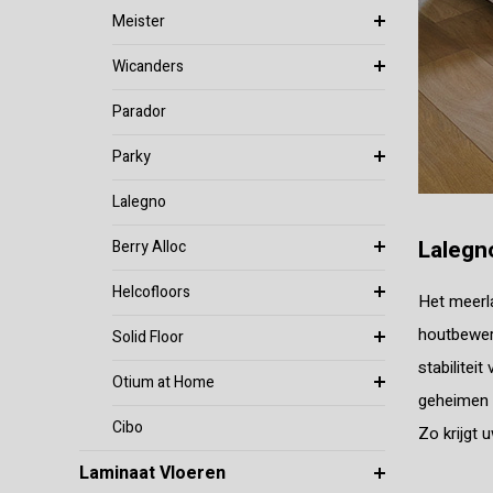
Meister
Wicanders
Parador
Parky
Lalegno
Lalegn
Berry Alloc
Helcofloors
Het meerla
houtbewerk
Solid Floor
stabilitei
Otium at Home
geheimen v
Cibo
Zo krijgt 
Laminaat Vloeren