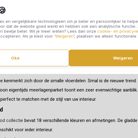
🍪
met persoonlijkheid en zeer populair bij architecten en designers! 
s en vergelijkbare technologieën om je beter en persoonlijker te helpe
oor dat de website goed werkt en hebben ook een analytische functie
 de kleur van vers gezaagd hout evenaart. Als je voor de
Barn collecti
n beetje beter. Wil je meer weten? Lees dan onze
cookie- en privacyve
ccepteren. Als je kiest voor ‘
Weigeren
’, plaatsen we alleen functionele
are vloer in huis.
-Click
Oké
Weigeren
etvloer in warme bruintinten, voorzien van een handig click-systeem
ie kenmerkt zich door de smalle vloerdelen. Smal is de nieuwe trend. 
on eigentijds meerlagenparket toont een zeer evenwichtige aanblik.
erfect te matchen met de stijl van uw interieur.
d
d collectie
bevat 18 verschillende kleuren en afmetingen. De gladde 
schikt voor ieder interieur.