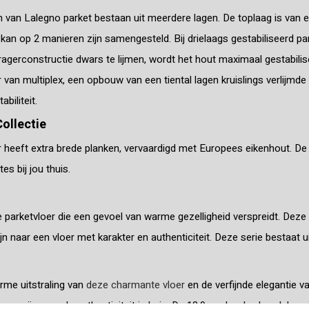
 van Lalegno parket bestaan uit meerdere lagen. De toplaag is van e
kan op 2 manieren zijn samengesteld. Bij drielaags gestabiliseerd pa
agerconstructie dwars te lijmen, wordt het hout maximaal gestabilis
 van multiplex, een opbouw van een tiental lagen kruislings verlijmde
abiliteit.
ollectie
 heeft extra brede planken, vervaardigd met Europees eikenhout. De pe
es bij jou thuis.
 parketvloer die een gevoel van warme gezelligheid verspreidt. Deze
jn naar een vloer met karakter en authenticiteit. Deze serie bestaat u
rme uitstraling van
deze charmante vloer
en de verfijnde elegantie v
 ongeëvenaarde authenticiteit in huis. De 18,9 cm brede vloerdelen zijn