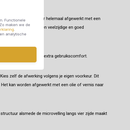
Bovendien werd deze vloer helemaal afgewerkt met een
n. Functionele
. Zo maken we de
e
kiest, haal je alvast een veelzijdige en goed
rklaring
.
 en analytische
 en een vernislaag voor extra gebruikscomfort.
Kies zelf de afwerking volgens je eigen voorkeur. Dit
 Het kan worden afgewerkt met een olie of vernis naar
structuur alsmede de microvelling langs vier zijde maakt