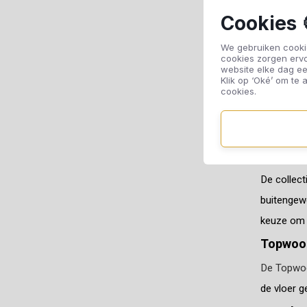
Barn
Cookies 
Een vloer 
We gebruiken cookie
cookies zorgen erv
vernis die
website elke dag ee
Klik op ‘Oké’ om te a
combineerb
cookies.
Evasion
Eiken park
Brut
De collect
buitengewo
keuze om p
Topwoo
De Topwoo
de vloer ge