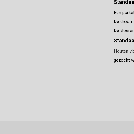
Standaa
Een parket
De droom v
De vloeren 
Standaa
Houten vl
gezocht we