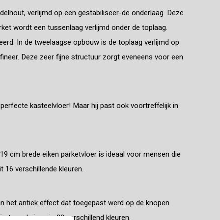
delhout, verlijmd op een gestabiliseer-de onderlaag. Deze
rket wordt een tussenlaag verlijmd onder de toplaag.
eerd. In de tweelaagse opbouw is de toplaag verlijmd op
 fineer. Deze zeer fijne structuur zorgt eveneens voor een
rfecte kasteelvloer! Maar hij past ook voortreffelijk in
 19 cm brede eiken parketvloer is ideaal voor mensen die
it 16 verschillende kleuren.
an het antiek effect dat toegepast werd op de knopen
 te verkrijgen in 22 verschillend kleuren.