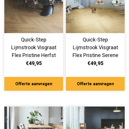
Quick-Step
Quick-Step
Lijmstrook Visgraat
Lijmstrook Visgraat
Flex Pristine Herfst
Flex Pristine Serene
Eik Bruin
Eik Medium Naturel
€49,95
€49,95
SGHBC20334
SGHBC20332
Offerte aanvragen
Offerte aanvragen