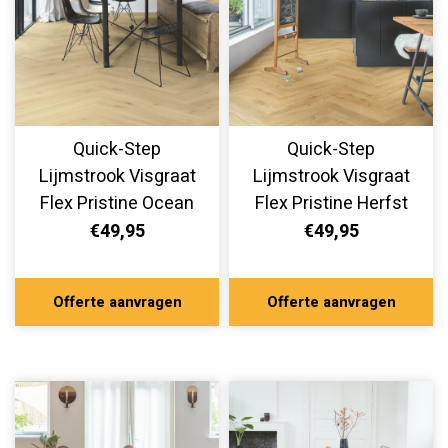
Quick-Step
Quick-Step
Lijmstrook Visgraat
Lijmstrook Visgraat
Flex Pristine Ocean
Flex Pristine Herfst
Bliss Naturel
Eik Honing
€49,95
€49,95
SGHBC20326
SGHBC20333
Offerte aanvragen
Offerte aanvragen