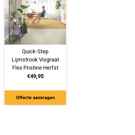
Quick-Step
Lijmstrook Visgraat
Flex Pristine Herfst
Eik Naturel
€49,95
SGHBC20335
Offerte aanvragen