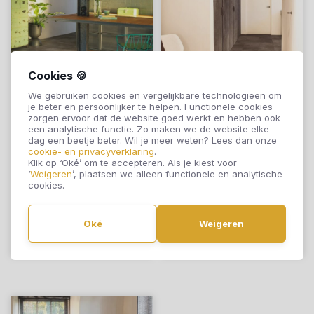
Cookies 🍪
We gebruiken cookies en vergelijkbare technologieën om
je beter en persoonlijker te helpen. Functionele cookies
zorgen ervoor dat de website goed werkt en hebben ook
een analytische functie. Zo maken we de website elke
Quick-Step Click
Quick-Step Click
dag een beetje beter. Wil je meer weten? Lees dan onze
Alpha Rigid Oro
Alpha Rigid Oro
cookie- en privacyverklaring
.
Klik op ‘Oké’ om te accepteren. Als je kiest voor
Base Geoxideerde
Base Kaneel Rots
‘
Weigeren
’, plaatsen we alleen functionele en analytische
cookies.
Rots AVSTT40235
AVSTT40233
€43,95
€43,95
Oké
Weigeren
Offerte aanvragen
Offerte aanvragen