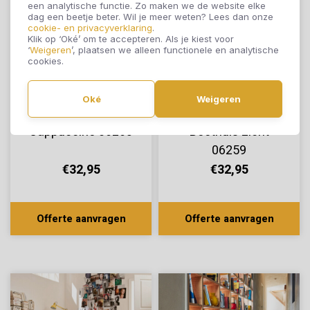
een analytische functie. Zo maken we de website elke
dag een beetje beter. Wil je meer weten? Lees dan onze
cookie- en privacyverklaring
.
Klik op ‘Oké’ om te accepteren. Als je kiest voor
‘
Weigeren
’, plaatsen we alleen functionele en analytische
cookies.
Oké
Weigeren
Meister LL 150 Eik
Meister LL 150 Eik
Cappuccino 06263
Boothuis Licht
06259
€32,95
€32,95
Offerte aanvragen
Offerte aanvragen