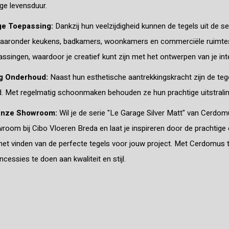
ge levensduur.
ge Toepassing:
Dankzij hun veelzijdigheid kunnen de tegels uit de s
waaronder keukens, badkamers, woonkamers en commerciële ruimtes. 
singen, waardoor je creatief kunt zijn met het ontwerpen van je inte
g Onderhoud:
Naast hun esthetische aantrekkingskracht zijn de tegel
 Met regelmatig schoonmaken behouden ze hun prachtige uitstraling en
Onze Showroom:
Wil je de serie "Le Garage Silver Matt" van Cerdo
oom bij Cibo Vloeren Breda en laat je inspireren door de prachtige 
 het vinden van de perfecte tegels voor jouw project. Met Cerdomus tege
cessies te doen aan kwaliteit en stijl.