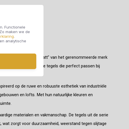
n. Functionele
. Zo maken we de
rklaring
.
 en analytische
serie "Le Garage Silver Matt" van het gerenommeerde merk
 een prachtige collectie tegels die perfect passen bij
nspireerd op de ruwe en robuuste esthetiek van industriële
gebouwen en lofts. Met hun natuurlijke kleuren en
uimte.
rdige materialen en vakmanschap. De tegels uit de serie
k, wat zorgt voor duurzaamheid, weerstand tegen slijtage