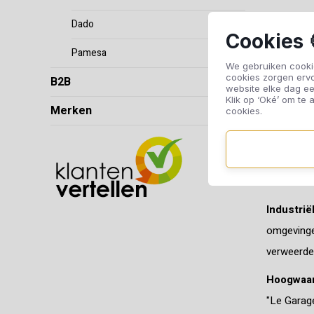
Dado
Cookies 
Pamesa
We gebruiken cookie
cookies zorgen erv
B2B
website elke dag ee
Klik op ‘Oké’ om te a
Merken
cookies.
Stap binne
Cerdomus T
diverse in
Industrië
omgevingen
verweerde 
Hoogwaard
"Le Garage