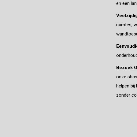
en een lan
Veelzijdi
ruimtes, 
wandtoepas
Eenvoudi
onderhoud.
Bezoek 
onze showr
helpen bij
zonder con