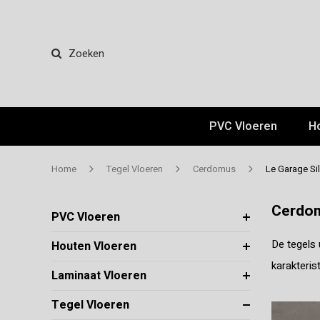
Zoeken
PVC Vloeren
H
Home
Tegel Vloeren
Cerdomus
Le Garage Sil
Cerdom
PVC Vloeren
De tegels 
Houten Vloeren
karakteris
Laminaat Vloeren
Tegel Vloeren