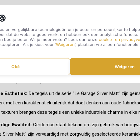
€67,10
🍪
s en vergelijkbare technologieën om je beter en persoonlijker te helpe
oor dat de website goed werkt en hebben ook een analytische functie
n beetje beter. Wil je meer weten? Lees dan onze
cookie- en privacyve
Offerte aanvragen
ccepteren. Als je kiest voor ‘
Weigeren
’, plaatsen we alleen functionele
n in de wereld van tijdloze elegantie en industriële charme met de 
Oké
Weigeren
egelvloeren, nu verkrijgbaar bij Cibo Vloeren Breda. Deze serie biedt
terieurstijlen en designvoorkeuren.
le Esthetiek:
De tegels uit de serie "Le Garage Silver Matt" zijn geï
, met een karakteristiek uiterlijk dat doet denken aan oude fabrieks
texturen brengen deze tegels een unieke industriële charme in elke r
ige Kwaliteit:
Cerdomus staat bekend om zijn gebruik van hoogwaa
 Silver Matt" zijn vervaardigd met zorgvuldig geselecteerde keramie