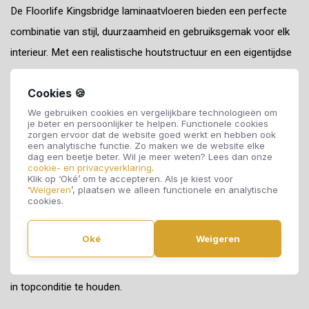
De Floorlife Kingsbridge laminaatvloeren bieden een perfecte
combinatie van stijl, duurzaamheid en gebruiksgemak voor elk
interieur. Met een realistische houtstructuur en een eigentijdse
uitstraling, creëren deze vloeren een warme en moderne sfeer
Cookies 🍪
in uw woning. Het laminaat is voorzien van een sterke toplaag
We gebruiken cookies en vergelijkbare technologieën om
die zorgt voor uitstekende krasbestendigheid en langdurige
je beter en persoonlijker te helpen. Functionele cookies
slijtvastheid, waardoor de vloer ideaal is voor drukbezochte
zorgen ervoor dat de website goed werkt en hebben ook
een analytische functie. Zo maken we de website elke
ruimtes.
dag een beetje beter. Wil je meer weten? Lees dan onze
cookie- en privacyverklaring
.
Klik op ‘Oké’ om te accepteren. Als je kiest voor
Dankzij het innovatieve click-systeem is de Floorlife
‘
Weigeren
’, plaatsen we alleen functionele en analytische
cookies.
Kingsbridge eenvoudig te leggen, zonder dat er lijm nodig is. Dit
bespaart tijd en zorgt voor een stevig en stabiel resultaat. De
Oké
Weigeren
vloeren zijn bovendien onderhoudsvriendelijk: een eenvoudige
reiniging met een vochtige doek is vaak al genoeg om de vloer
in topconditie te houden.