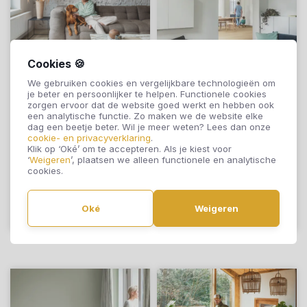
Cookies 🍪
We gebruiken cookies en vergelijkbare technologieën om
je beter en persoonlijker te helpen. Functionele cookies
zorgen ervoor dat de website goed werkt en hebben ook
Quick-Step Click
Quick-Step Click
een analytische functie. Zo maken we de website elke
Alpha Rigid Illume
Alpha Rigid Illume
dag een beetje beter. Wil je meer weten? Lees dan onze
cookie- en privacyverklaring
.
Zandsteenbeton
Zachte Lucht
Klik op ‘Oké’ om te accepteren. Als je kiest voor
‘
Weigeren
’, plaatsen we alleen functionele en analytische
AVMTU40274
AVMTU40325
€57,95
€57,95
cookies.
Oké
Weigeren
Offerte aanvragen
Offerte aanvragen