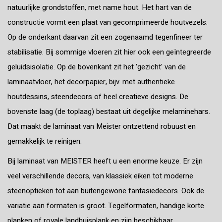
natuurlijke grondstoffen, met name hout. Het hart van de
constructie vormt een plaat van gecomprimeerde houtvezels.
Op de onderkant daarvan zit een zogenaamd tegenfineer ter
stabilisatie. Bij sommige vloeren zit hier ook een geïntegreerde
geluidsisolatie. Op de bovenkant zit het 'gezicht' van de
laminaatvloer, het decorpapier, bijv. met authentieke
houtdessins, steendecors of heel creatieve designs. De
bovenste laag (de toplaag) bestaat uit degelijke melaminehars.
Dat maakt de laminaat van Meister ontzettend robuust en
gemakkelijk te reinigen.
Bij laminaat van MEISTER heeft u een enorme keuze. Er zijn
veel verschillende decors, van klassiek eiken tot moderne
steenoptieken tot aan buitengewone fantasiedecors. Ook de
variatie aan formaten is groot. Tegelformaten, handige korte
planken of royale landhuisplank en zijn beschikbaar.