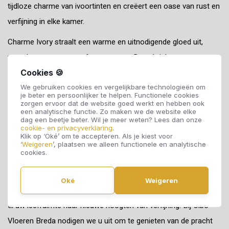
tijdloze charme van ivoortinten en creëert een oase van rust en
verfijning in elke kamer.
Charme Ivory straalt een warme en uitnodigende gloed uit,
waardoor een serene sfeer ontstaat. De subtiele nuances van
ivoor voegen een vleugje luxe toe aan uw vloer, waardoor een
Cookies 🍪
tijdloze esthetiek wordt gerealiseerd die perfect past bij diverse
We gebruiken cookies en vergelijkbare technologieën om
je beter en persoonlijker te helpen. Functionele cookies
interieurstijlen.
zorgen ervoor dat de website goed werkt en hebben ook
een analytische functie. Zo maken we de website elke
dag een beetje beter. Wil je meer weten? Lees dan onze
Deze tegelserie is niet alleen een visueel meesterwerk, maar
cookie- en privacyverklaring
.
Klik op ‘Oké’ om te accepteren. Als je kiest voor
ook een duurzame keuze. Vervaardigd door Dado Ceramica,
‘
Weigeren
’, plaatsen we alleen functionele en analytische
cookies.
belooft Charme Ivory niet alleen de schoonheid van vandaag,
maar ook een blijvende indruk voor de toekomst.
Oké
Weigeren
Ontdek de harmonie van zachtheid en stijl met Charme Ivory en
til uw leefruimte naar nieuwe hoogten van verfijning. Bij Cibo
Vloeren Breda nodigen we u uit om te genieten van de pracht