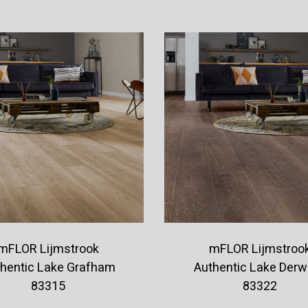
mFLOR Lijmstrook
mFLOR Lijmstroo
hentic Lake Grafham
Authentic Lake Derw
83315
83322