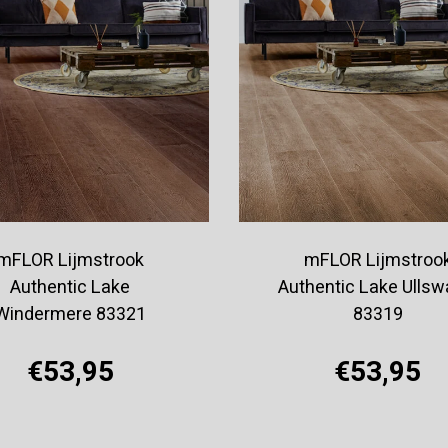
mFLOR Lijmstrook
mFLOR Lijmstroo
Authentic Lake
Authentic Lake Ullsw
Windermere 83321
83319
€53,95
€53,95
Offerte aanvragen
Offerte aanvragen