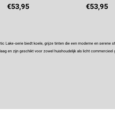
€53,95
€53,95
Offerte aanvragen
Offerte aanvragen
ic Lake-serie biedt koele, grijze tinten die een moderne en serene sf
jtlaag en zijn geschikt voor zowel huishoudelijk als licht commercieel 