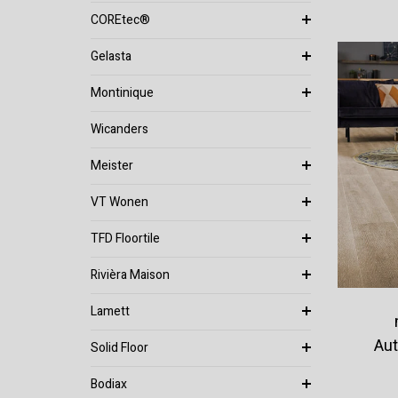
COREtec®
Gelasta
Montinique
Wicanders
Meister
VT Wonen
TFD Floortile
Rivièra Maison
Lamett
Aut
Solid Floor
Bodiax