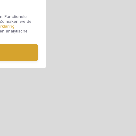
n. Functionele
. Zo maken we de
rklaring
.
 en analytische