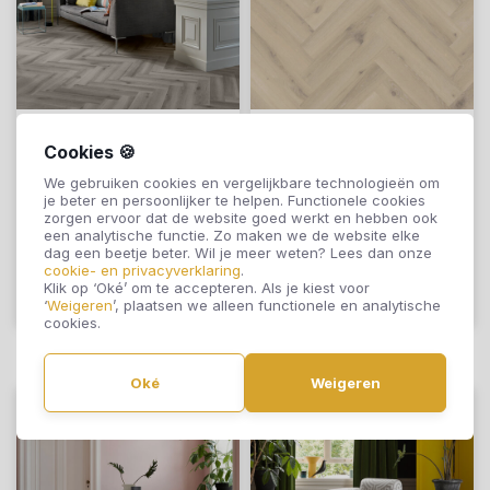
Tarkett Lijmstrook
Tarkett Lijmstrook
Cookies 🍪
Visgraat ID
Visgraat ID
We gebruiken cookies en vergelijkbare technologieën om
Inspiration 70
Inspiration 70
je beter en persoonlijker te helpen. Functionele cookies
zorgen ervoor dat de website goed werkt en hebben ook
Forest Oak Smoke
Forest Oak Natural
€56,95
€56,95
een analytische functie. Zo maken we de website elke
24535118
24535031
dag een beetje beter. Wil je meer weten? Lees dan onze
cookie- en privacyverklaring
.
Klik op ‘Oké’ om te accepteren. Als je kiest voor
Offerte aanvragen
Offerte aanvragen
‘
Weigeren
’, plaatsen we alleen functionele en analytische
cookies.
Oké
Weigeren