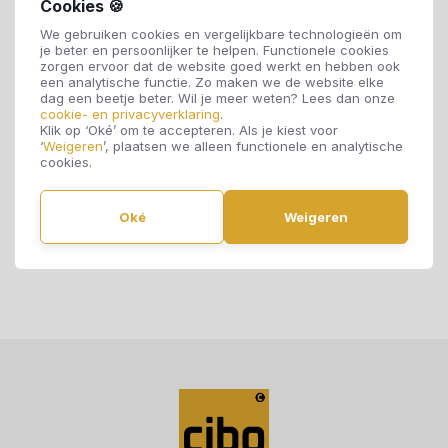
op te slaan zonder uitdrukkelijke schriftelijke
Cookies 🍪
toestemming van Cibo Vloeren.
We gebruiken cookies en vergelijkbare technologieën om
je beter en persoonlijker te helpen. Functionele cookies
zorgen ervoor dat de website goed werkt en hebben ook
Juridische geldigheid van de disclaimer
een analytische functie. Zo maken we de website elke
dag een beetje beter. Wil je meer weten? Lees dan onze
Deze disclaimer wordt beschouwd als deel van de
cookie- en privacyverklaring
.
internetpublicatie betrekking hebbend op deze
Klik op ‘Oké’ om te accepteren. Als je kiest voor
‘
Weigeren
’, plaatsen we alleen functionele en analytische
website. Wanneer bepaalde uitingen op deze website
cookies.
incorrect zijn en/of in strijd zijn met de wet, heeft dat
geen effect of invloed op andere uitingen elders op
Oké
Weigeren
deze website gedaan.