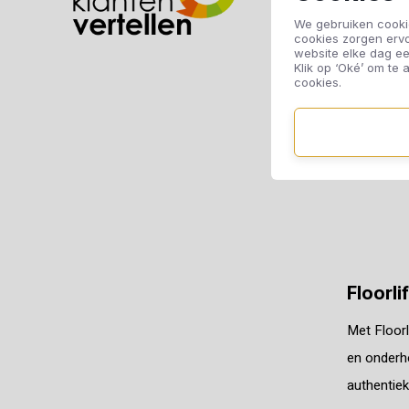
We gebruiken cookie
Floo
cookies zorgen erv
website elke dag ee
Klik op ‘Oké’ om te a
cookies.
Floorli
Met Floorl
en onderho
authentiek