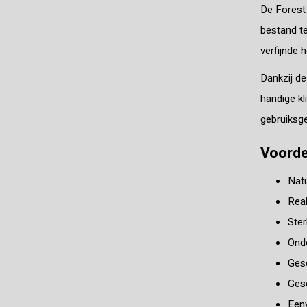
De Forest 
bestand te
verfijnde 
Dankzij de
handige kl
gebruiksg
Voordel
Natu
Real
Ster
Onde
Gesc
Gesc
Eenv