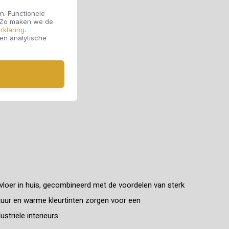
n. Functionele
ls
. Zo maken we de
rklaring
.
4
 en analytische
n vloer in huis, gecombineerd met de voordelen van sterk
ctuur en warme kleurtinten zorgen voor een
striële interieurs.