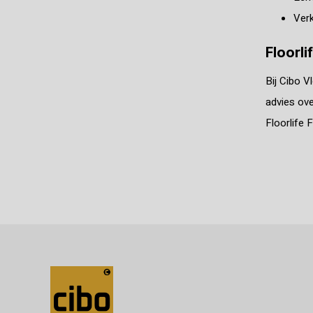
Verk
Floorli
Bij Cibo V
advies ove
Floorlife 