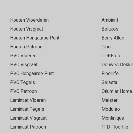
Houten Vloerdelen
Ambiant
Houten Visgraat
Belakos
Houten Hongaarse Punt
Berry Alloc
Houten Patroon
Cibo
PVC Vloeren
COREtec
PVC Visgraat
Douwes Dekke
PVC Hongaarse Punt
Floorlife
PVC Tegels
Gelasta
PVC Patroon
Otium at Home
Laminaat Vloeren
Meister
Laminaat Tegels
Moduleo
Laminaat Visgraat
Montinique
Laminaat Patroon
TFD Floortile