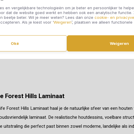
s en vergelijkbare technologieën om je beter en persoonlijker te helpe
rlife Forest Hills Bruin
Floorlife Forest Hil
oor dat de website goed werkt en hebben ook een analytische functie
n beetje beter. Wil je meer weten? Lees dan onze
cookie- en privacyve
Eiken 0015
Naturel Eiken 000
ccepteren. Als je kiest voor ‘
Weigeren
’, plaatsen we alleen functionele
Oké
Weigeren
€26,95
€26,95
Offerte aanvragen
Offerte aanvragen
fe Forest Hills Laminaat
ife Forest Hills Laminaat haal je de natuurlijke sfeer van een houte
udsvriendelijk laminaat. De realistische houtdessins, voelbare stru
e uitstraling die perfect past binnen zowel moderne, landelijke als indu