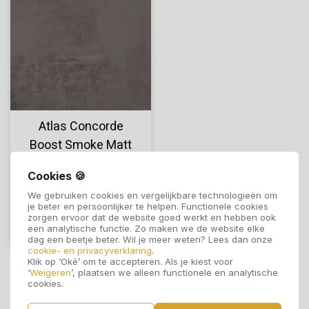
Atlas Concorde
Boost Smoke Matt
120 x 120 cm
Cookies 🍪
€74,50
We gebruiken cookies en vergelijkbare technologieën om
je beter en persoonlijker te helpen. Functionele cookies
zorgen ervoor dat de website goed werkt en hebben ook
een analytische functie. Zo maken we de website elke
Offerte aanvragen
dag een beetje beter. Wil je meer weten? Lees dan onze
cookie- en privacyverklaring
.
Klik op ‘Oké’ om te accepteren. Als je kiest voor
‘
Weigeren
’, plaatsen we alleen functionele en analytische
cookies.
Geef je leefruimte een eigentijdse uitstraling met de Boost