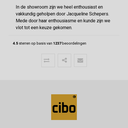
In de showroom zijn we heel enthousiast en
vakkundig geholpen door Jacqueline Schepers.
Mede door haar enthousiasme en kunde zijn we
vlot tot een keuze gekomen.
4.5
sterren op basis van
1237
beoordelingen
Menno
24-06-2026
Mooie vloer geleverd door CIBO met
uitstekende communicatie!
Super geholpen bij het opstellen van de offerte,
afleveren van de vloer en het terugbrengen van
overgebleven pakken. Een deskundige partij
waar klanttevredenheid hoog in het vaadel staat,
wat ze ook uitstralen.