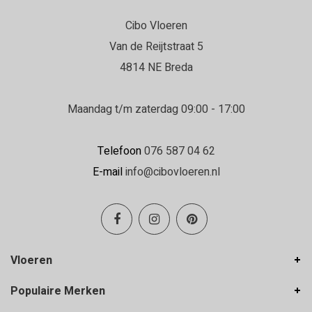
Cibo Vloeren
Daniëlle
Van de Reijtstraat 5
22-06-2026
4814 NE Breda
Erg goed geholpen in de winkel en de
vloerenlegger was zeer deskundig.
Maandag t/m zaterdag 09:00 - 17:00
Erg goed geholpen bij het uitzoeken van de
vloer, en de vloerenlegger was zeer deskundig
Telefoon
076 587 04 62
en heeft de vloer boven en beneden netjes
E-mail
info@cibovloeren.nl
gelegd.
Inge Franken
19-06-2026
Vloeren
Hele goede service en ze denken met je
Populaire Merken
mee!