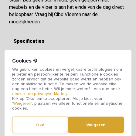
staan. Dus geen stof in huis, geen gesjouw met
meubels en de vloer is aan het einde van de dag direct
beloopbaar. Vraag bij Cibo Vloeren naar de
mogelijkheden.
Specificaties
Soort vloer:
PVC vloer
Cookies 🍪
We gebruiken cookies en vergelijkbare technologieën om
je beter en persoonlijker te helpen. Functionele cookies
Motief:
Hongaarse Punt
zorgen ervoor dat de website goed werkt en hebben ook
een analytische functie. Zo maken we de website elke
dag een beetje beter. Wil je meer weten? Lees dan onze
cookie- en privacyverklaring
.
Dikte:
2,5 mm
Klik op ‘Oké’ om te accepteren. Als je kiest voor
‘
Weigeren
’, plaatsen we alleen functionele en analytische
cookies.
Breedte:
99 mm
Oké
Weigeren
Lengte:
560 mm