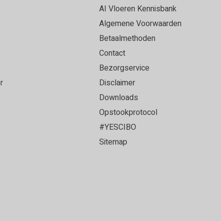
et een ervaren vloerenlegger die onze PVC vloer
AI Vloeren Kennisbank
loer heeft gelegd. Alles strak afgewerkt en het
Algemene Voorwaarden
oer geworden!
Betaalmethoden
Contact
Bezorgservice
r
Disclaimer
ce en top vloer!
Downloads
Opstookprotocol
#YESCIBO
Sitemap