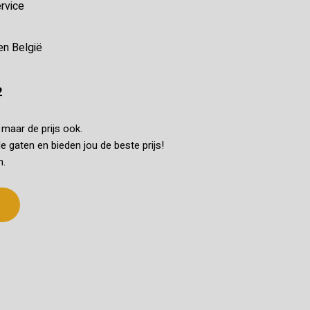
rvice
en België
2
k maar de prijs ook.
e gaten en bieden jou de beste prijs!
n.