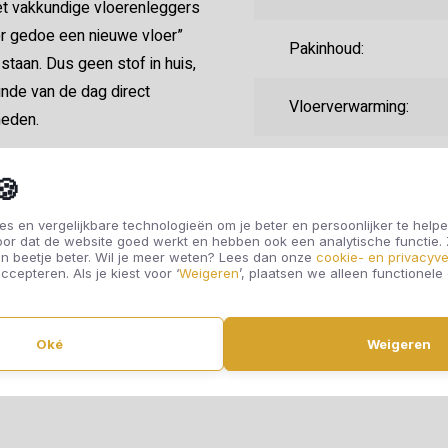
met vakkundige vloerenleggers
der gedoe een nieuwe vloer”
Pakinhoud:
staan. Dus geen stof in huis,
nde van de dag direct
Vloerverwarming:
heden.
Randafwerking:
🍪
Fabrieksgarantie:
s en vergelijkbare technologieën om je beter en persoonlijker te helpe
oor dat de website goed werkt en hebben ook een analytische functie
n beetje beter. Wil je meer weten? Lees dan onze
cookie- en privacyve
ccepteren. Als je kiest voor ‘
Weigeren
’, plaatsen we alleen functionele
Gebruiksklasse:
Oké
Weigeren