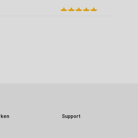
 terug kunnen brengen die over waren.
rken
Support
en. Grote keuze in vloeren van verschillende
 zijn goed geholpen door Michael die ons tevens