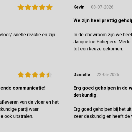
Kevin
08-07-2026
We zijn heel prettig geh
oer/ snelle reactie en zijn
In de showroom zijn we heel
Jacqueline Schepers. Mede d
tot een keuze gekomen.
Daniëlle
22-06-2026
ekende communicatie!
Erg goed geholpen in de winkel en de vloerenlegger was zeer
deskundig.
 afleveren van de vloer en het
undige partij waar
Erg goed geholpen bij het ui
e ook uitstralen.
zeer deskundig en heeft de 