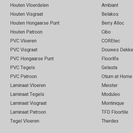
zijn goed geholpen en
in contact heeft gebracht m
Houten Vloerdelen
Ambiant
advies gekregen. Erg
direct op de bestaande gietv
Houten Visgraat
Belakos
is een fantastisch mooie vl
Houten Hongaarse Punt
Berry Alloc
Houten Patroon
Cibo
PVC Vloeren
COREtec
Marie
05-05-2026
PVC Visgraat
Douwes Dekke
Goede, vriendelijke servi
PVC Hongaarse Punt
Floorlife
PVC Tegels
Gelasta
 keuze. Fijn om grote
Super vloer en service top!
 vloer in elk licht goed kan
PVC Patroon
Otium at Home
r was snel leverbaar en we
Laminaat Vloeren
Meister
t voor ons uitkwam. Bezorgd
Laminaat Tegels
Moduleo
e leggen ook al was het
Laminaat Visgraat
Montinique
an goede kwaliteit. Echt een
 3540.
Laminaat Patroon
TFD Floortile
Tegel Vloeren
Therdex