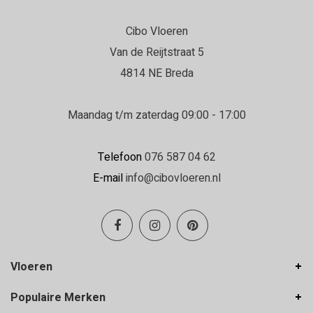
Cibo Vloeren
Daniëlle
Van de Reijtstraat 5
22-06-2026
4814 NE Breda
Erg goed geholpen in de winkel en de
vloerenlegger was zeer deskundig.
Maandag t/m zaterdag 09:00 - 17:00
Erg goed geholpen bij het uitzoeken van de
vloer, en de vloerenlegger was zeer deskundig
Telefoon
076 587 04 62
en heeft de vloer boven en beneden netjes
E-mail
info@cibovloeren.nl
gelegd.
Inge Franken
19-06-2026
Vloeren
Hele goede service en ze denken met je
Populaire Merken
mee!