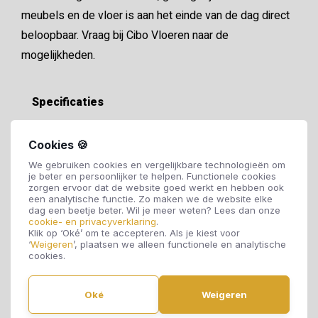
meubels en de vloer is aan het einde van de dag direct
beloopbaar. Vraag bij Cibo Vloeren naar de
mogelijkheden.
Specificaties
Soort vloer:
PVC vloer
Cookies 🍪
We gebruiken cookies en vergelijkbare technologieën om
je beter en persoonlijker te helpen. Functionele cookies
Motief:
Visgraat
zorgen ervoor dat de website goed werkt en hebben ook
een analytische functie. Zo maken we de website elke
dag een beetje beter. Wil je meer weten? Lees dan onze
cookie- en privacyverklaring
.
Dikte:
2,5 mm
Klik op ‘Oké’ om te accepteren. Als je kiest voor
‘
Weigeren
’, plaatsen we alleen functionele en analytische
cookies.
Breedte:
152 mm
Oké
Weigeren
Lengte:
762 mm