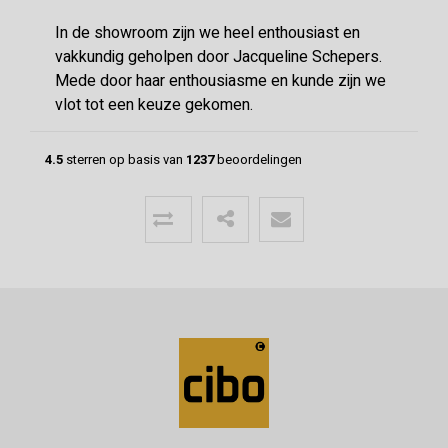
In de showroom zijn we heel enthousiast en
vakkundig geholpen door Jacqueline Schepers.
Mede door haar enthousiasme en kunde zijn we
vlot tot een keuze gekomen.
4.5
sterren op basis van
1237
beoordelingen
Menno
24-06-2026
Mooie vloer geleverd door CIBO met
uitstekende communicatie!
Super geholpen bij het opstellen van de offerte,
afleveren van de vloer en het terugbrengen van
overgebleven pakken. Een deskundige partij
waar klanttevredenheid hoog in het vaadel staat,
wat ze ook uitstralen.