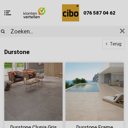
076 587 04 62
Terug
Durstone
Durstone Clunia Gris
Durstone Frame