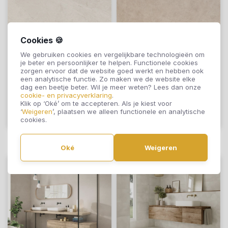
Durstone Mustang
Durstone Clunia
Cookies 🍪
White 30 x 60 cm
Natural Antislip 60 x
We gebruiken cookies en vergelijkbare technologieën om
je beter en persoonlijker te helpen. Functionele cookies
60 cm
zorgen ervoor dat de website goed werkt en hebben ook
€50,90
€50,90
een analytische functie. Zo maken we de website elke
dag een beetje beter. Wil je meer weten? Lees dan onze
cookie- en privacyverklaring
.
Klik op ‘Oké’ om te accepteren. Als je kiest voor
‘
Weigeren
’, plaatsen we alleen functionele en analytische
Offerte aanvragen
Offerte aanvragen
cookies.
Oké
Weigeren