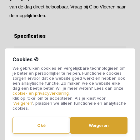
van de dag direct beloopbaar. Vraag bij Cibo Vloeren naar
de mogelijkheden.
Specificaties
Soort vloer:
PVC vloer
Cookies 🍪
We gebruiken cookies en vergelijkbare technologieën om
Motief:
Stroken
je beter en persoonlijker te helpen. Functionele cookies
zorgen ervoor dat de website goed werkt en hebben ook
een analytische functie. Zo maken we de website elke
dag een beetje beter. Wil je meer weten? Lees dan onze
Dikte:
2,5 mm
cookie- en privacyverklaring
.
Klik op ‘Oké’ om te accepteren. Als je kiest voor
‘
Weigeren
’, plaatsen we alleen functionele en analytische
cookies.
Breedte:
250 mm
Oké
Weigeren
Lengte:
1530 mm