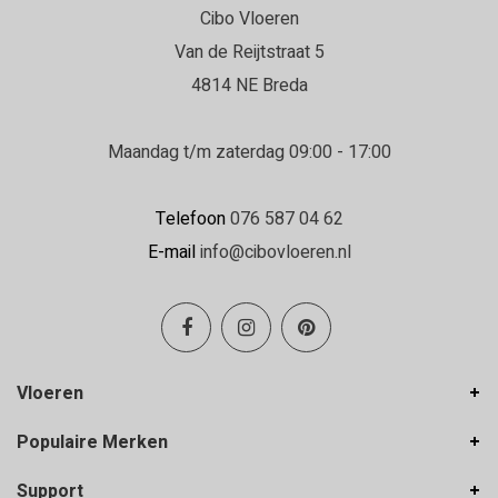
Cibo Vloeren
Daniëlle
Van de Reijtstraat 5
22-06-2026
4814 NE Breda
Erg goed geholpen in de winkel en de
vloerenlegger was zeer deskundig.
Maandag t/m zaterdag 09:00 - 17:00
Erg goed geholpen bij het uitzoeken van de
vloer, en de vloerenlegger was zeer deskundig
Telefoon
076 587 04 62
en heeft de vloer boven en beneden netjes
E-mail
info@cibovloeren.nl
gelegd.
Inge Franken
19-06-2026
Vloeren
Hele goede service en ze denken met je
Populaire Merken
mee!
Support