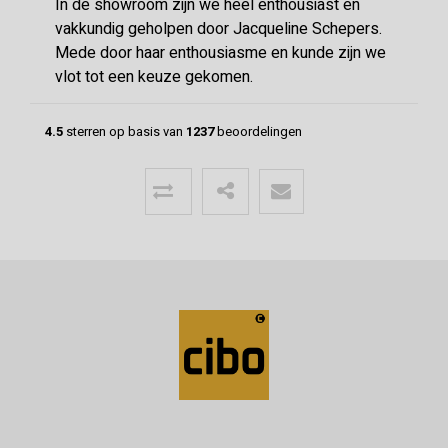
In de showroom zijn we heel enthousiast en
vakkundig geholpen door Jacqueline Schepers.
Mede door haar enthousiasme en kunde zijn we
vlot tot een keuze gekomen.
4.5
sterren op basis van
1237
beoordelingen
Menno
24-06-2026
Mooie vloer geleverd door CIBO met
uitstekende communicatie!
Super geholpen bij het opstellen van de offerte,
afleveren van de vloer en het terugbrengen van
overgebleven pakken. Een deskundige partij
waar klanttevredenheid hoog in het vaadel staat,
wat ze ook uitstralen.