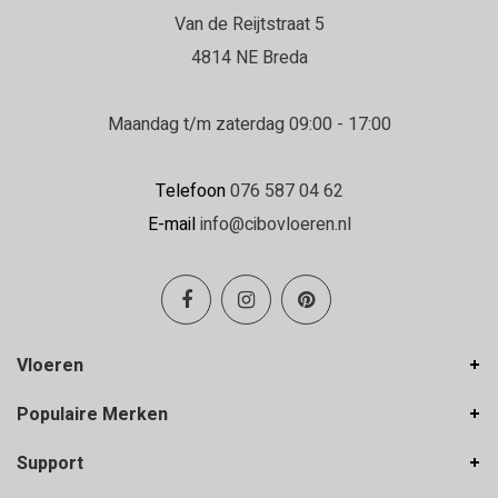
Daniëlle
Van de Reijtstraat 5
22-06-2026
4814 NE Breda
Erg goed geholpen in de winkel en de
vloerenlegger was zeer deskundig.
Maandag t/m zaterdag 09:00 - 17:00
Erg goed geholpen bij het uitzoeken van de
vloer, en de vloerenlegger was zeer deskundig
Telefoon
076 587 04 62
en heeft de vloer boven en beneden netjes
E-mail
info@cibovloeren.nl
gelegd.
Inge Franken
19-06-2026
Vloeren
Hele goede service en ze denken met je
Populaire Merken
mee!
Support
Vanwege waterschade moest mijn hele PVC-