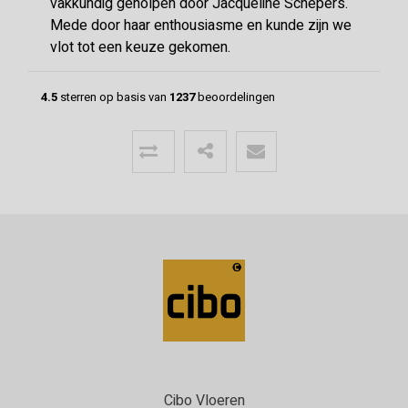
vakkundig geholpen door Jacqueline Schepers.
Mede door haar enthousiasme en kunde zijn we
vlot tot een keuze gekomen.
4.5
sterren op basis van
1237
beoordelingen
Menno
24-06-2026
Mooie vloer geleverd door CIBO met
uitstekende communicatie!
Super geholpen bij het opstellen van de offerte,
afleveren van de vloer en het terugbrengen van
overgebleven pakken. Een deskundige partij
waar klanttevredenheid hoog in het vaadel staat,
wat ze ook uitstralen.
Cibo Vloeren