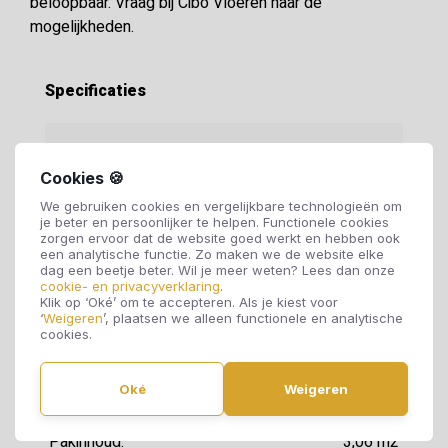
beloopbaar. Vraag bij Cibo Vloeren naar de
mogelijkheden.
Specificaties
Soort vloer:
Laminaat vloer
Cookies 🍪
We gebruiken cookies en vergelijkbare technologieën om
Motief:
Stroken
je beter en persoonlijker te helpen. Functionele cookies
zorgen ervoor dat de website goed werkt en hebben ook
een analytische functie. Zo maken we de website elke
Dikte:
7 mm
dag een beetje beter. Wil je meer weten? Lees dan onze
cookie- en privacyverklaring
.
Klik op ‘Oké’ om te accepteren. Als je kiest voor
‘
Weigeren
’, plaatsen we alleen functionele en analytische
Breedte:
198 mm
cookies.
Lengte:
1288 mm
Oké
Weigeren
Pakinhoud:
3,06 m2