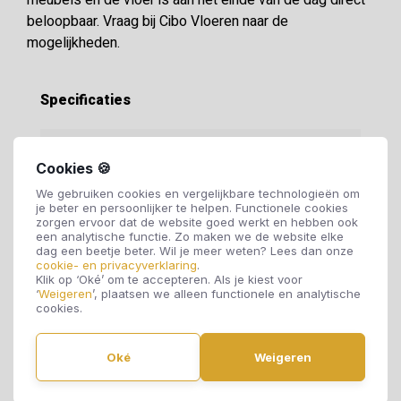
meubels en de vloer is aan het einde van de dag direct
beloopbaar. Vraag bij Cibo Vloeren naar de
mogelijkheden.
Specificaties
Soort vloer:
PVC vloer
Cookies 🍪
We gebruiken cookies en vergelijkbare technologieën om
Motief:
Stroken
je beter en persoonlijker te helpen. Functionele cookies
zorgen ervoor dat de website goed werkt en hebben ook
een analytische functie. Zo maken we de website elke
dag een beetje beter. Wil je meer weten? Lees dan onze
Dikte:
2,5 mm
cookie- en privacyverklaring
.
Klik op ‘Oké’ om te accepteren. Als je kiest voor
‘
Weigeren
’, plaatsen we alleen functionele en analytische
Breedte:
230 mm
cookies.
Oké
Weigeren
Lengte:
1500 mm