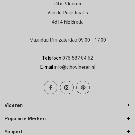
Cibo Vloeren
Daniëlle
Van de Reijtstraat 5
22-06-2026
4814 NE Breda
Erg goed geholpen in de winkel en de
vloerenlegger was zeer deskundig.
Maandag t/m zaterdag 09:00 - 17:00
Erg goed geholpen bij het uitzoeken van de
vloer, en de vloerenlegger was zeer deskundig
Telefoon
076 587 04 62
en heeft de vloer boven en beneden netjes
E-mail
info@cibovloeren.nl
gelegd.
Inge Franken
19-06-2026
Vloeren
Hele goede service en ze denken met je
Populaire Merken
mee!
Support