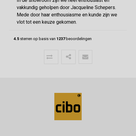
In de showroom zijn we heel enthousiast en
vakkundig geholpen door Jacqueline Schepers.
Mede door haar enthousiasme en kunde zijn we
vlot tot een keuze gekomen.
4.5
sterren op basis van
1237
beoordelingen
Menno
24-06-2026
Mooie vloer geleverd door CIBO met
uitstekende communicatie!
Super geholpen bij het opstellen van de offerte,
afleveren van de vloer en het terugbrengen van
overgebleven pakken. Een deskundige partij
waar klanttevredenheid hoog in het vaadel staat,
wat ze ook uitstralen.