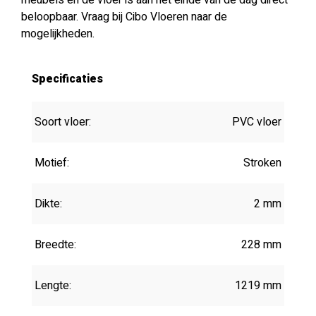
meubels en de vloer is aan het einde van de dag direct
beloopbaar. Vraag bij Cibo Vloeren naar de
mogelijkheden.
Specificaties
Soort vloer:
PVC vloer
Motief:
Stroken
Dikte:
2 mm
Breedte:
228 mm
Lengte:
1219 mm