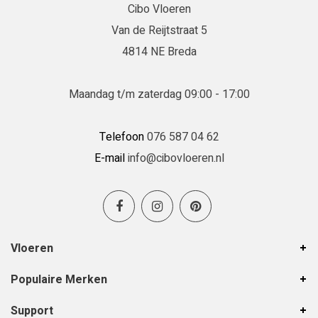
Cibo Vloeren
Daniëlle
Van de Reijtstraat 5
22-06-2026
4814 NE Breda
Erg goed geholpen in de winkel en de
vloerenlegger was zeer deskundig.
Maandag t/m zaterdag 09:00 - 17:00
Erg goed geholpen bij het uitzoeken van de
vloer, en de vloerenlegger was zeer deskundig
Telefoon
076 587 04 62
en heeft de vloer boven en beneden netjes
E-mail
info@cibovloeren.nl
gelegd.
Inge Franken
19-06-2026
Vloeren
Hele goede service en ze denken met je
Populaire Merken
mee!
Support