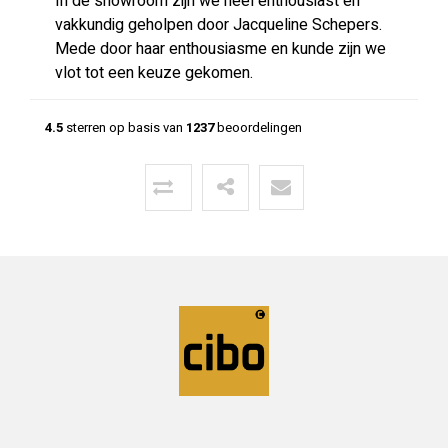
In de showroom zijn we heel enthousiast en
vakkundig geholpen door Jacqueline Schepers.
Mede door haar enthousiasme en kunde zijn we
vlot tot een keuze gekomen.
4.5
sterren op basis van
1237
beoordelingen
Menno
24-06-2026
Mooie vloer geleverd door CIBO met
uitstekende communicatie!
Super geholpen bij het opstellen van de offerte,
afleveren van de vloer en het terugbrengen van
overgebleven pakken. Een deskundige partij
waar klanttevredenheid hoog in het vaadel staat,
wat ze ook uitstralen.