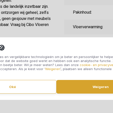
egelen.
die landelijk inzetbaar zijn.
Pakinhoud:
ontzorgen wij geheel, zelfs
is, geen gesjouw met meubels
pbaar. Vraag bij Cibo Vloeren
Vloerverwarming:
Randafwerking:
🍪
Fabrieksgarantie:
s en vergelijkbare technologieën om je beter en persoonlijker te helpe
oor dat de website goed werkt en hebben ook een analytische functie
n beetje beter. Wil je meer weten? Lees dan onze
cookie- en privacyve
ccepteren. Als je kiest voor ‘
Weigeren
’, plaatsen we alleen functionele
Gebruiksklasse:
Oké
Weigeren