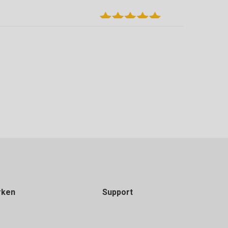
 terug kunnen brengen die over waren.
rken
Support
en. Grote keuze in vloeren van verschillende
 zijn goed geholpen door Michael die ons tevens