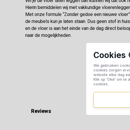
Wil je de vloer laten leggen dan kunnen wij dat ook r
Hierin bemiddelen wij met vakkundige vloerenleggers 
Met onze formule “Zonder gedoe een nieuwe vloer” 
de meubels kun je laten staan. Dus geen stof in hu
en de vloer is aan het einde van de dag direct beloo
naar de mogelijkheden.
Cookies 
We gebruiken cookie
cookies zorgen erv
website elke dag ee
Klik op ‘Oké’ om te a
cookies.
Reviews