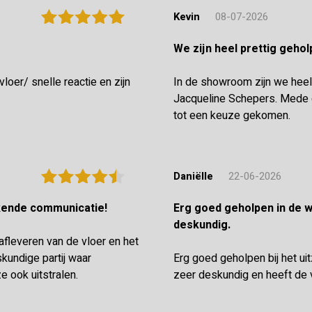
Kevin
08-07-2026
We zijn heel prettig geh
oer/ snelle reactie en zijn
In de showroom zijn we heel
Jacqueline Schepers. Mede d
tot een keuze gekomen.
Daniëlle
22-06-2026
ekende communicatie!
Erg goed geholpen in de winkel en de vloerenlegger was zeer
deskundig.
 afleveren van de vloer en het
undige partij waar
Erg goed geholpen bij het ui
e ook uitstralen.
zeer deskundig en heeft de 