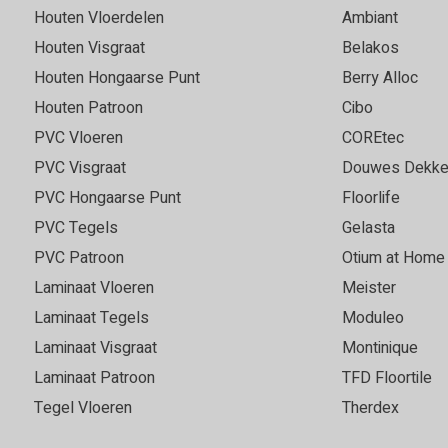
zijn goed geholpen en
in contact heeft gebracht m
Houten Vloerdelen
Ambiant
advies gekregen. Erg
direct op de bestaande gietv
Houten Visgraat
Belakos
is een fantastisch mooie vl
Houten Hongaarse Punt
Berry Alloc
Houten Patroon
Cibo
PVC Vloeren
COREtec
Marie
05-05-2026
PVC Visgraat
Douwes Dekke
Goede, vriendelijke servi
PVC Hongaarse Punt
Floorlife
PVC Tegels
Gelasta
 keuze. Fijn om grote
Super vloer en service top!
 vloer in elk licht goed kan
PVC Patroon
Otium at Home
r was snel leverbaar en we
Laminaat Vloeren
Meister
t voor ons uitkwam. Bezorgd
Laminaat Tegels
Moduleo
e leggen ook al was het
Laminaat Visgraat
Montinique
an goede kwaliteit. Echt een
 3540.
Laminaat Patroon
TFD Floortile
Tegel Vloeren
Therdex