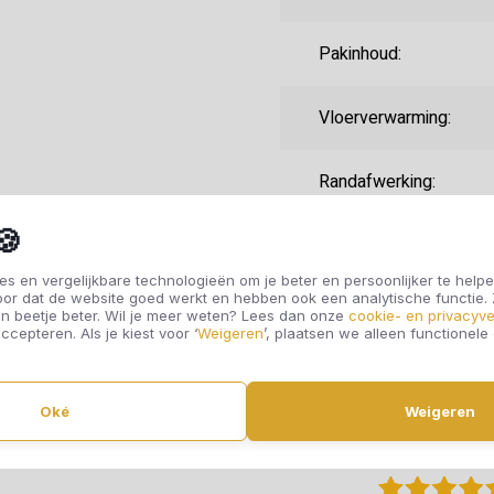
Pakinhoud:
Vloerverwarming:
Randafwerking:
🍪
Vorm:
s en vergelijkbare technologieën om je beter en persoonlijker te helpe
oor dat de website goed werkt en hebben ook een analytische functie
Uitstraling:
n beetje beter. Wil je meer weten? Lees dan onze
cookie- en privacyve
ccepteren. Als je kiest voor ‘
Weigeren
’, plaatsen we alleen functionele
Kleurvariatie:
Oké
Weigeren