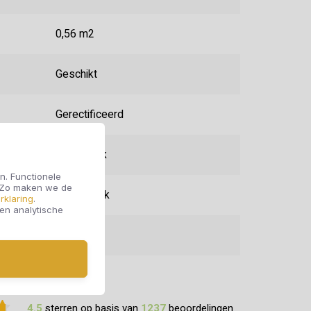
0,56 m2
Geschikt
Gerectificeerd
Rechthoek
n. Functionele
. Zo maken we de
Metaallook
rklaring
.
 en analytische
V01
4.5
sterren op basis van
1237
beoordelingen