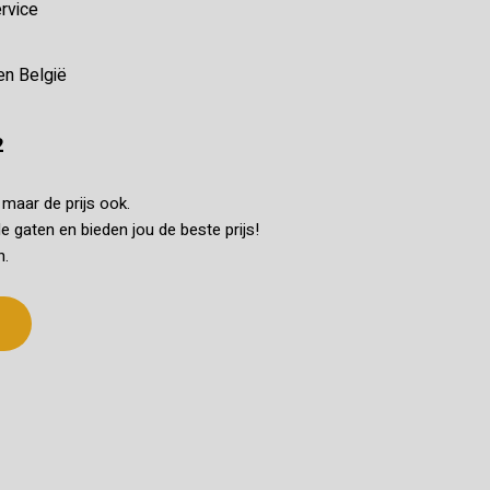
rvice
en België
2
k maar de prijs ook.
e gaten en bieden jou de beste prijs!
n.