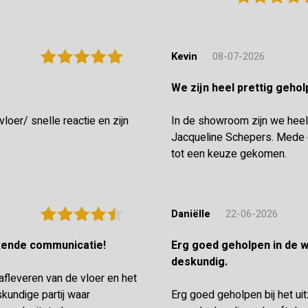
Kevin
08-07-2026
We zijn heel prettig geh
oer/ snelle reactie en zijn
In de showroom zijn we heel
Jacqueline Schepers. Mede d
tot een keuze gekomen.
Daniëlle
22-06-2026
ekende communicatie!
Erg goed geholpen in de winkel en de vloerenlegger was zeer
deskundig.
 afleveren van de vloer en het
undige partij waar
Erg goed geholpen bij het ui