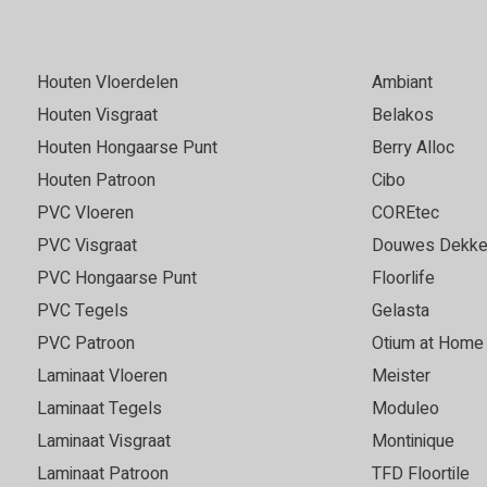
n onze eerste houten vloer
Erg tevreden over Cibo vloer
. Recent hebben we voor de
merken en prijsklasses. Wij
zijn goed geholpen en
in contact heeft gebracht m
Houten Vloerdelen
Ambiant
advies gekregen. Erg
direct op de bestaande gietv
Houten Visgraat
Belakos
is een fantastisch mooie vl
Houten Hongaarse Punt
Berry Alloc
Houten Patroon
Cibo
PVC Vloeren
COREtec
Marie
05-05-2026
PVC Visgraat
Douwes Dekke
Goede, vriendelijke servi
PVC Hongaarse Punt
Floorlife
PVC Tegels
Gelasta
 keuze. Fijn om grote
Super vloer en service top!
 vloer in elk licht goed kan
PVC Patroon
Otium at Home
r was snel leverbaar en we
Laminaat Vloeren
Meister
t voor ons uitkwam. Bezorgd
Laminaat Tegels
Moduleo
e leggen ook al was het
Laminaat Visgraat
Montinique
an goede kwaliteit. Echt een
 3540.
Laminaat Patroon
TFD Floortile