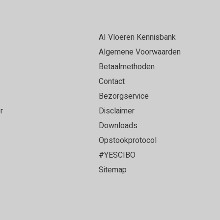
en. Grote keuze in vloeren van verschillende
 zijn goed geholpen door Michael die ons tevens
et een ervaren vloerenlegger die onze PVC vloer
AI Vloeren Kennisbank
loer heeft gelegd. Alles strak afgewerkt en het
Algemene Voorwaarden
oer geworden!
Betaalmethoden
Contact
Bezorgservice
r
Disclaimer
ce en top vloer!
Downloads
Opstookprotocol
#YESCIBO
Sitemap