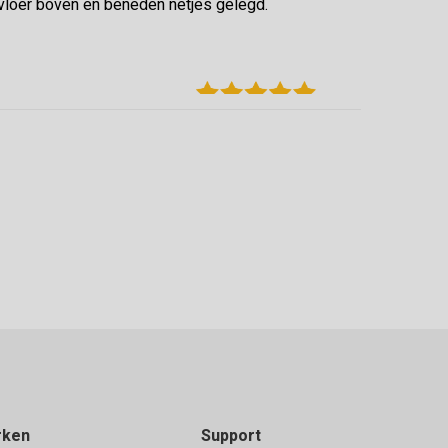
vloer boven en beneden netjes gelegd.
 terug kunnen brengen die over waren.
rken
Support