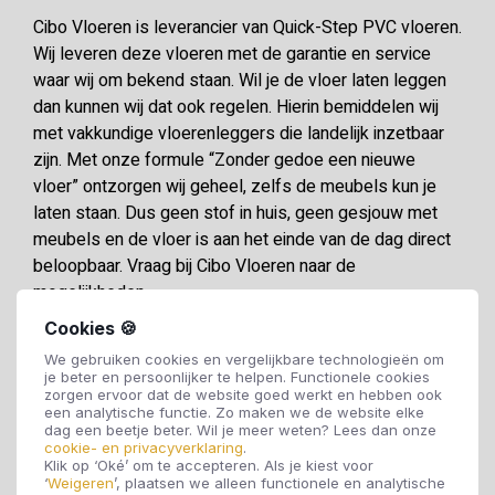
Cibo Vloeren is leverancier van Quick-Step PVC vloeren.
Wij leveren deze vloeren met de garantie en service
waar wij om bekend staan. Wil je de vloer laten leggen
dan kunnen wij dat ook regelen. Hierin bemiddelen wij
met vakkundige vloerenleggers die landelijk inzetbaar
zijn. Met onze formule “Zonder gedoe een nieuwe
vloer” ontzorgen wij geheel, zelfs de meubels kun je
laten staan. Dus geen stof in huis, geen gesjouw met
meubels en de vloer is aan het einde van de dag direct
beloopbaar. Vraag bij Cibo Vloeren naar de
mogelijkheden.
Cookies 🍪
We gebruiken cookies en vergelijkbare technologieën om
Specificaties
je beter en persoonlijker te helpen. Functionele cookies
zorgen ervoor dat de website goed werkt en hebben ook
een analytische functie. Zo maken we de website elke
Soort vloer:
PVC vloer
dag een beetje beter. Wil je meer weten? Lees dan onze
cookie- en privacyverklaring
.
Klik op ‘Oké’ om te accepteren. Als je kiest voor
‘
Weigeren
’, plaatsen we alleen functionele en analytische