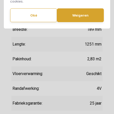
Motief:
Stroken
cookies.
Dikte:
4 mm
Oké
Weigeren
Breedte:
189 mm
Lengte:
1251 mm
Pakinhoud:
2,83 m2
Vloerverwarming:
Geschikt
Randafwerking:
4V
Fabrieksgarantie:
25 jaar