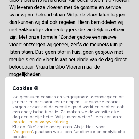
Cibo Vloeren is leverancier van Quick-Step PVC vloeren.
Wij leveren deze vloeren met de garantie en service
waar wij om bekend staan. Wil je de vloer laten leggen
dan kunnen wij dat ook regelen. Hierin bemiddelen wij
met vakkundige vloerenleggers die landelijk inzetbaar
zijn. Met onze formule “Zonder gedoe een nieuwe
vloer” ontzorgen wij geheel, zelfs de meubels kun je
laten staan. Dus geen stof in huis, geen gesjouw met
meubels en de vloer is aan het einde van de dag direct
beloopbaar. Vraag bij Cibo Vloeren naar de
mogelijkheden.
Cookies 🍪
Specificaties
We gebruiken cookies en vergelijkbare technologieën om
je beter en persoonlijker te helpen. Functionele cookies
zorgen ervoor dat de website goed werkt en hebben ook
een analytische functie. Zo maken we de website elke
Soort vloer:
PVC vloer
dag een beetje beter. Wil je meer weten? Lees dan onze
cookie- en privacyverklaring
.
Klik op ‘Oké’ om te accepteren. Als je kiest voor
Motief:
Tegels
‘
Weigeren
’, plaatsen we alleen functionele en analytische
cookies.