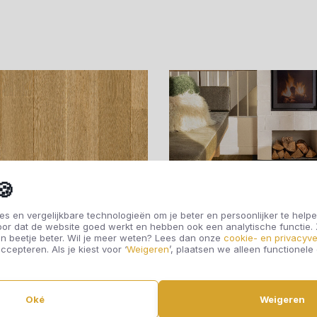
Offerte aanvragen
Offerte aanvragen
🍪
s en vergelijkbare technologieën om je beter en persoonlijker te helpe
oor dat de website goed werkt en hebben ook een analytische functie
n beetje beter. Wil je meer weten? Lees dan onze
cookie- en privacyve
ccepteren. Als je kiest voor ‘
Weigeren
’, plaatsen we alleen functionele
duleo Click LayRed
Moduleo Click Lay
Oké
Weigeren
arlemmer Oak 64831
Haarlemmer Oak 64