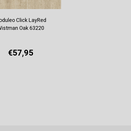
duleo Click LayRed
istman Oak 63220
€57,95
Offerte aanvragen