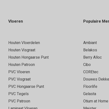
Vloeren
Populaire Me
Houten Vloerdelen
Ambiant
Houten Visgraat
Belakos
Houten Hongaarse Punt
Berry Alloc
Houten Patroon
Cibo
PVC Vloeren
COREtec
PVC Visgraat
Douwes Dekke
PVC Hongaarse Punt
Floorlife
PVC Tegels
Gelasta
PVC Patroon
Otium at Home
Laminaat Vloeren
Meister