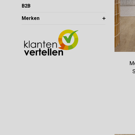
B2B
Merken
Mo
S