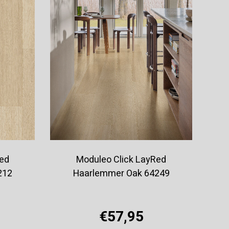
Red
Moduleo Click LayRed
212
Haarlemmer Oak 64249
€57,95