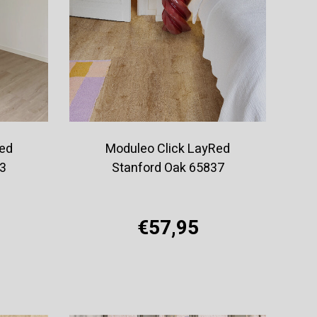
Red
Moduleo Click LayRed
13
Stanford Oak 65837
€57,95
Offerte aanvragen