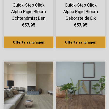
Quick-Step Click
Quick-Step Click
Alpha Rigid Bloom
Alpha Rigid Bloom
Ochtendmist Den
Geborstelde Eik
AVMPU40074
Honing
€57,95
€57,95
AVMPU40318
Offerte aanvragen
Offerte aanvragen