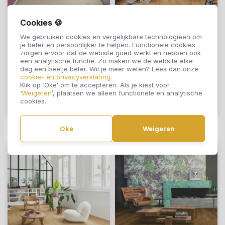
Cookies 🍪
Quick-Step Click
Quick-Step Click
We gebruiken cookies en vergelijkbare technologieën om
Alpha Rigid Bloom
Alpha Rigid Bloom
je beter en persoonlijker te helpen. Functionele cookies
Katoenbeige Eik
Herfsthoning Eik
zorgen ervoor dat de website goed werkt en hebben ook
een analytische functie. Zo maken we de website elke
AVMPU40103
AVMPU40088
€57,95
€57,95
dag een beetje beter. Wil je meer weten? Lees dan onze
cookie- en privacyverklaring
.
Klik op ‘Oké’ om te accepteren. Als je kiest voor
‘
Weigeren
’, plaatsen we alleen functionele en analytische
cookies.
Offerte aanvragen
Offerte aanvragen
Oké
Weigeren