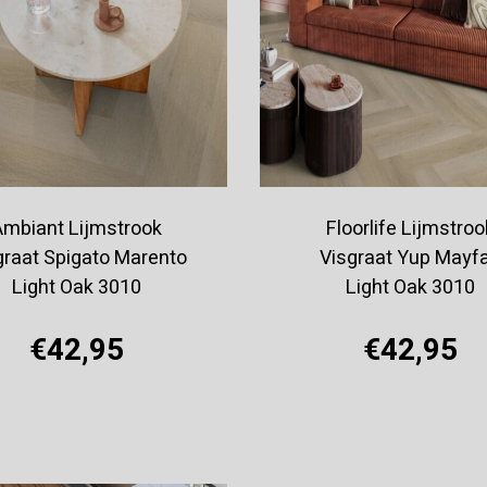
Ambiant Lijmstrook
Floorlife Lijmstroo
graat Spigato Marento
Visgraat Yup Mayfa
Light Oak 3010
Light Oak 3010
€42,95
€42,95
Offerte aanvragen
Offerte aanvragen