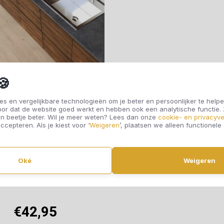
🍪
s en vergelijkbare technologieën om je beter en persoonlijker te helpe
oor dat de website goed werkt en hebben ook een analytische functie
n beetje beter. Wil je meer weten? Lees dan onze
cookie- en privacyve
ccepteren. Als je kiest voor ‘
Weigeren
’, plaatsen we alleen functionele
orlife Lijmstrook Yup
Oké
Weigeren
yfair Light Oak 3010
€42,95