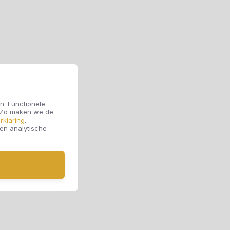
n. Functionele
. Zo maken we de
rklaring
.
 en analytische