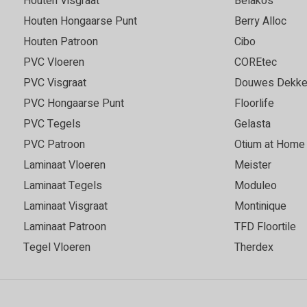
Houten Visgraat
Belakos
Houten Hongaarse Punt
Berry Alloc
Houten Patroon
Cibo
PVC Vloeren
COREtec
PVC Visgraat
Douwes Dekke
PVC Hongaarse Punt
Floorlife
PVC Tegels
Gelasta
PVC Patroon
Otium at Home
Laminaat Vloeren
Meister
Laminaat Tegels
Moduleo
Laminaat Visgraat
Montinique
Laminaat Patroon
TFD Floortile
Tegel Vloeren
Therdex