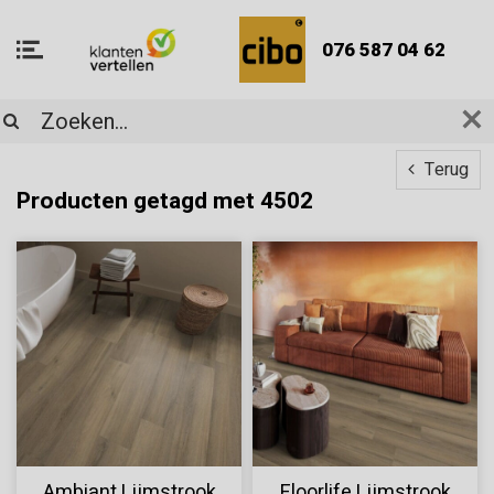
076 587 04 62
Terug
Producten getagd met 4502
Ambiant Lijmstrook
Floorlife Lijmstrook