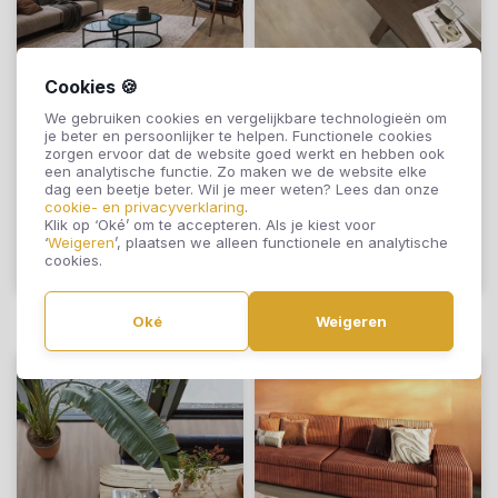
Cookies 🍪
Floorlife Woodside
Floorlife Woodside
We gebruiken cookies en vergelijkbare technologieën om
Natuur Eiken 3903
Beige Eiken 3902
je beter en persoonlijker te helpen. Functionele cookies
zorgen ervoor dat de website goed werkt en hebben ook
een analytische functie. Zo maken we de website elke
€17,95
€17,95
dag een beetje beter. Wil je meer weten? Lees dan onze
cookie- en privacyverklaring
.
Klik op ‘Oké’ om te accepteren. Als je kiest voor
‘
Weigeren
’, plaatsen we alleen functionele en analytische
cookies.
Offerte aanvragen
Offerte aanvragen
Oké
Weigeren