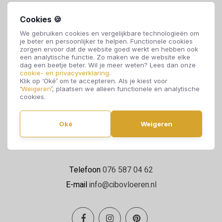
Cookies 🍪
We gebruiken cookies en vergelijkbare technologieën om
je beter en persoonlijker te helpen. Functionele cookies
zorgen ervoor dat de website goed werkt en hebben ook
een analytische functie. Zo maken we de website elke
dag een beetje beter. Wil je meer weten? Lees dan onze
cookie- en privacyverklaring
.
Cibo Vloeren
Klik op ‘Oké’ om te accepteren. Als je kiest voor
‘
Weigeren
’, plaatsen we alleen functionele en analytische
Van de Reijtstraat 5
cookies.
4814 NE Breda
Oké
Weigeren
Maandag t/m zaterdag 09:00 - 17:00
Telefoon
076 587 04 62
E-mail
info@cibovloeren.nl