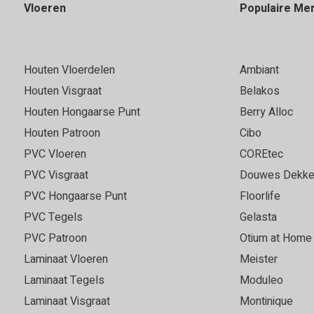
Vloeren
Populaire Me
Houten Vloerdelen
Ambiant
Houten Visgraat
Belakos
Houten Hongaarse Punt
Berry Alloc
Houten Patroon
Cibo
PVC Vloeren
COREtec
PVC Visgraat
Douwes Dekke
PVC Hongaarse Punt
Floorlife
PVC Tegels
Gelasta
PVC Patroon
Otium at Home
Laminaat Vloeren
Meister
Laminaat Tegels
Moduleo
Laminaat Visgraat
Montinique