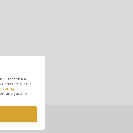
n. Functionele
. Zo maken we de
rklaring
.
 en analytische